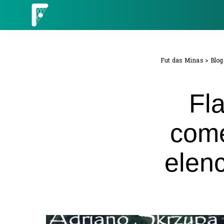
Fut das Minas
>
Blog
Fl
come
elen