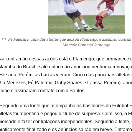
Fê Palermo, uma das atletas que deixou Flamengo e assumiu contrato
Marcelo Gomes/Flamengo
Na contramão dessas ações está o Flamengo, que permanece e
Marinha do Brasil, e até então não anunciou nenhuma renovaçã
este ano. Porém, as baixas vieram. Cinco das principais atletas
Bia Menezes, Fê Palermo, Gaby Soares e Larissa Pereira) anu
clube e assinaram contrato com o Santos.
Segundo uma fonte que acompanha os bastidores do Futebol F
atletas foi repentina e pegou o clube de surpresa. Com isso, o 
mercado e fazer contratações independentes. Segundo a fonte,
praticamente finalizado e os anúncios sairão em breve. Entram