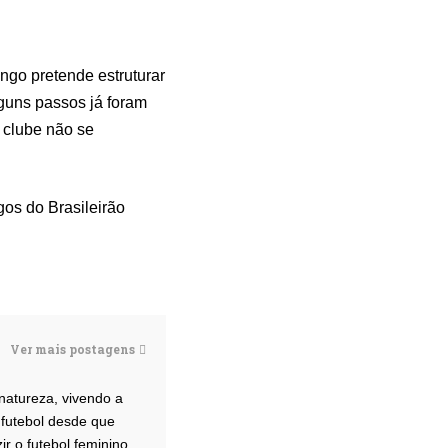
ngo pretende estruturar
guns passos já foram
o clube não se
os do Brasileirão
Ver mais postagens
 natureza, vivendo a
 futebol desde que
r o futebol feminino