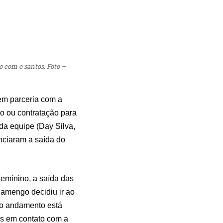
 com o santos. Foto –
m parceria com a
o ou contratação para
 da equipe (Day Silva,
nciaram a saída do
eminino, a saída das
Flamengo decidiu ir ao
 o andamento está
os em contato com a