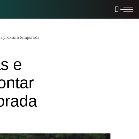
 da próxima temporada
s e
ontar
orada