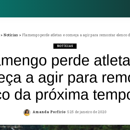
>
Notícias
>
Flamengo perde atletas e começa a agir para remontar elenco
NOTÍCIAS
amengo perde atleta
ça a agir para rem
co da próxima temp
Amanda Porfírio
25 de janeiro de 2020
Posted
by