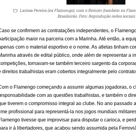
Larissa Pereira (ex Flamengo), com o Reinier (também ex Fla
Brasileirão. Foto: Reprodução redes sociais
Caso se confirmem as contratações independentes, o Flamengo
participação maior na parceria com a Marinha. Até então, a equi
apenas com o material esportivo e o nome. As atletas tinham co
Marinha através de edital público, onde além de representar a in
competições, tornavam-se também terceiro sargento da corporaç
e direitos trabalhistas eram cobertos integralmente pelo contrat
Com o Flamengo começando a assumir algumas jogadoras, o cl
responsabilidade com as questões trabalhistas, e também o direi
que tiverem o compromisso integral ao clube. No ano passado 
time profissional para representá-la nos jogos mundiais militare
Flamengo tivesse que improvisar para disputar o carioca, e per
para ir à libertadores, que acabou sendo assumida pela Ferrovi