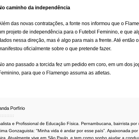
No caminho da independência
Além das novas contratações, a fonte nos informou que o Flame
um projeto de independência para o Futebol Feminino, e que al
dados nessa direção, mas é algo para mais a frente. Até então 
manifestou oficialmente sobre o que pretende fazer.
No ano passado a torcida fez um pedido em coro, em um dos jog
Feminino, para que o Flamengo assuma as atletas.
nda Porfírio
alista e Profissional de Educação Física. Pernambucana, bairrista por
ima Gonzaguista: “Minha vida é andar por esse país”. Apaixonada por
pira. Atualmente vive em São Paulo, e tem como sonho ajudar a conduzi