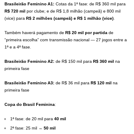
Brasileirão Feminino A1:
Cotas da 1ª fase: de R$ 360 mil para
R$ 720 mil
por clube; e de R$ 1,8 milhão (campeã) e 800 mil
(vice) para
R$ 2 milhões (campeã) e R$ 1 milhão (vice)
.
Também haverá pagamento de
R$ 20 mil por partida
de
“primeira escolha” com transmissão nacional — 27 jogos entre a
1ª e a 4ª fase.
Brasileirão Feminino A2:
de R$ 150 mil para
R$ 360 mil
na
primeira fase
Brasileirão Feminino A3:
de R$ 36 mil para
R$ 120 mil
na
primeira fase
Copa do Brasil Feminina
:
1ª fase: de 20 mil para
40 mil
2ª fase: 25 mil →
50 mil