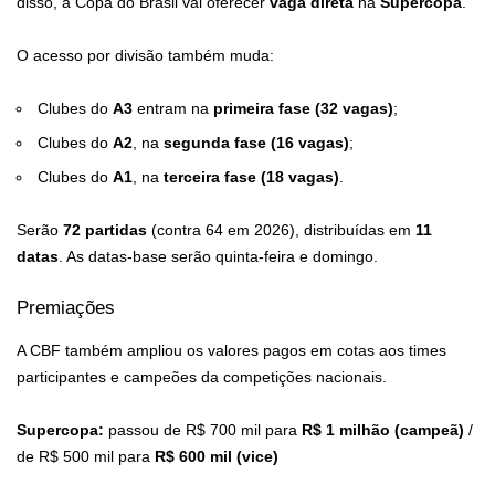
disso, a Copa do Brasil vai oferecer
vaga direta
na
Supercopa
.
O acesso por divisão também muda:
Clubes do
A3
entram na
primeira fase (32 vagas)
;
Clubes do
A2
, na
segunda fase (16 vagas)
;
Clubes do
A1
, na
terceira fase (18 vagas)
.
Serão
72 partidas
(contra 64 em 2026), distribuídas em
11
datas
. As datas-base serão quinta-feira e domingo.
Premiações
A CBF também ampliou os valores pagos em cotas aos times
participantes e campeões da competições nacionais.
Supercopa:
passou de R$ 700 mil para
R$ 1 milhão (campeã)
/
de R$ 500 mil para
R$ 600 mil (vice)