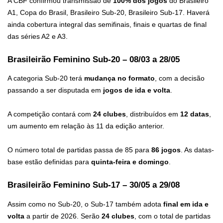
A CBF confirmou transmissão de
100% dos jogos
do Brasileiro
A1, Copa do Brasil, Brasileiro Sub-20, Brasileiro Sub-17. Haverá
ainda cobertura integral das semifinais, finais e quartas de final
das séries A2 e A3.
Brasileirão Feminino Sub-20 – 08/03 a 28/05
A categoria Sub-20 terá
mudança no formato
, com a decisão
passando a ser disputada em
jogos de ida e volta
.
A competição contará com
24 clubes
, distribuídos em
12 datas
,
um aumento em relação às 11 da edição anterior.
O número total de partidas passa de 85 para
86 jogos
. As datas-
base estão definidas para
quinta-feira e domingo
.
Brasileirão Feminino Sub-17 – 30/05 a 29/08
Assim como no Sub-20, o Sub-17 também adota
final em ida e
volta
a partir de 2026. Serão
24 clubes
, com o total de partidas