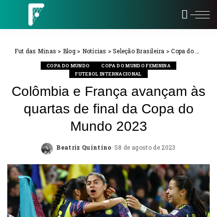
Fut das Minas
>
Blog
>
Notícias
>
Seleção Brasileira
>
Copa do Mundo Feminina
COPA DO MUNDO
COPA DO MUNDO FEMININA
FUTEBOL INTERNACIONAL
Colômbia e França avançam às
quartas de final da Copa do
Mundo 2023
Beatriz Quintino
8 de agosto de 2023
Posted
by