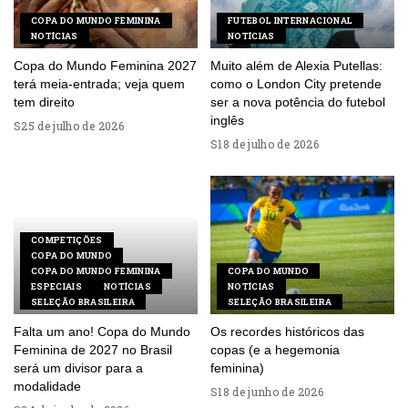
COPA DO MUNDO FEMININA
FUTEBOL INTERNACIONAL
NOTÍCIAS
NOTÍCIAS
Copa do Mundo Feminina 2027
Muito além de Alexia Putellas:
terá meia-entrada; veja quem
como o London City pretende
tem direito
ser a nova potência do futebol
inglês
25 de julho de 2026
18 de julho de 2026
COMPETIÇÕES
COPA DO MUNDO
COPA DO MUNDO FEMININA
COPA DO MUNDO
ESPECIAIS
NOTÍCIAS
NOTÍCIAS
SELEÇÃO BRASILEIRA
SELEÇÃO BRASILEIRA
Falta um ano! Copa do Mundo
Os recordes históricos das
Feminina de 2027 no Brasil
copas (e a hegemonia
será um divisor para a
feminina)
modalidade
18 de junho de 2026