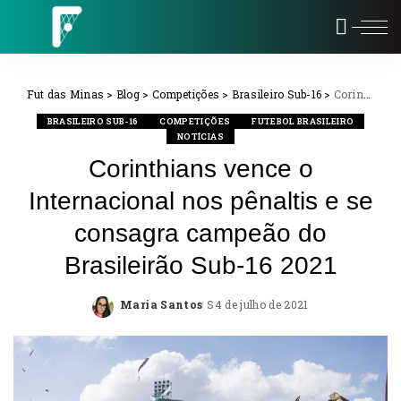
Fut das Minas
>
Blog
>
Competições
>
Brasileiro Sub-16
>
Corinthians vence o Internacional nos pênaltis e se consagra campeão do Brasileirão Sub-16 2021
BRASILEIRO SUB-16
COMPETIÇÕES
FUTEBOL BRASILEIRO
NOTÍCIAS
Corinthians vence o
Internacional nos pênaltis e se
consagra campeão do
Brasileirão Sub-16 2021
Maria Santos
4 de julho de 2021
Posted
by