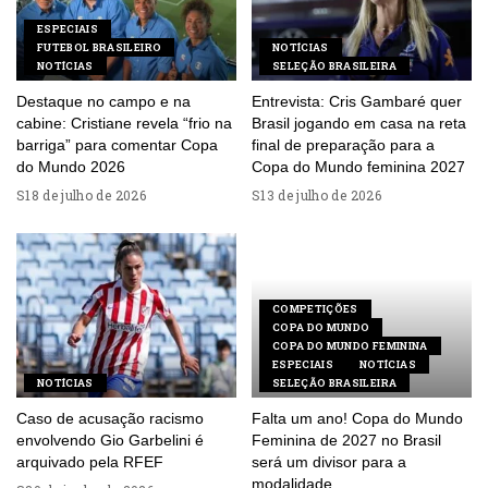
ESPECIAIS
FUTEBOL BRASILEIRO
NOTÍCIAS
NOTÍCIAS
SELEÇÃO BRASILEIRA
Destaque no campo e na
Entrevista: Cris Gambaré quer
cabine: Cristiane revela “frio na
Brasil jogando em casa na reta
barriga” para comentar Copa
final de preparação para a
do Mundo 2026
Copa do Mundo feminina 2027
18 de julho de 2026
13 de julho de 2026
COMPETIÇÕES
COPA DO MUNDO
COPA DO MUNDO FEMININA
ESPECIAIS
NOTÍCIAS
NOTÍCIAS
SELEÇÃO BRASILEIRA
Caso de acusação racismo
Falta um ano! Copa do Mundo
envolvendo Gio Garbelini é
Feminina de 2027 no Brasil
arquivado pela RFEF
será um divisor para a
modalidade