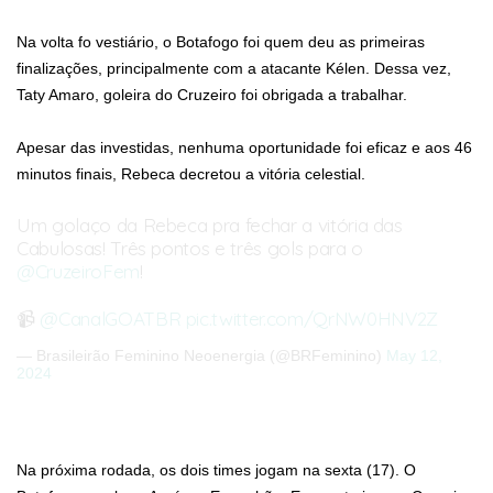
Na volta fo vestiário, o Botafogo foi quem deu as primeiras
finalizações, principalmente com a atacante Kélen. Dessa vez,
Taty Amaro, goleira do Cruzeiro foi obrigada a trabalhar.
Apesar das investidas, nenhuma oportunidade foi eficaz e aos 46
minutos finais, Rebeca decretou a vitória celestial.
Um golaço da Rebeca pra fechar a vitória das
Cabulosas! Três pontos e três gols para o
@CruzeiroFem
!
📹
@CanalGOATBR
pic.twitter.com/QrNW0HNV2Z
— Brasileirão Feminino Neoenergia (@BRFeminino)
May 12,
2024
Na próxima rodada, os dois times jogam na sexta (17). O