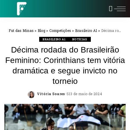
Fut das Minas
>
Blog
>
Competições
>
Brasileiro A1
>
Décima rodada do Brasileirão Feminino: Corinthians tem vitória dramática e segue invicto no torneio
BRASILEIRO A1
NOTÍCIAS
Décima rodada do Brasileirão
Feminino: Corinthians tem vitória
dramática e segue invicto no
torneio
Vitória Soares
13 de maio de 2024
Posted
by