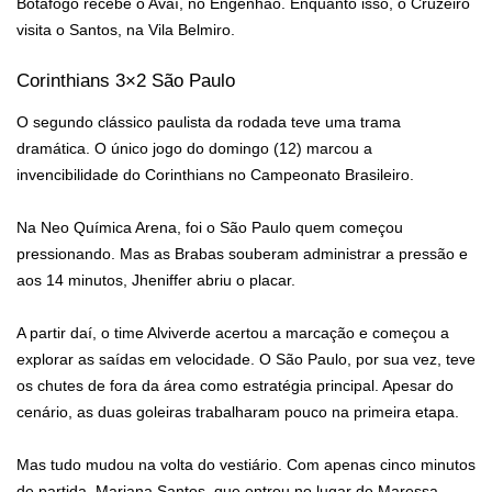
Botafogo recebe o Avaí, no Engenhão. Enquanto isso, o Cruzeiro
visita o Santos, na Vila Belmiro.
Corinthians 3×2 São Paulo
O segundo clássico paulista da rodada teve uma trama
dramática. O único jogo do domingo (12) marcou a
invencibilidade do Corinthians no Campeonato Brasileiro.
Na Neo Química Arena, foi o São Paulo quem começou
pressionando. Mas as Brabas souberam administrar a pressão e
aos 14 minutos, Jheniffer abriu o placar.
A partir daí, o time Alviverde acertou a marcação e começou a
explorar as saídas em velocidade. O São Paulo, por sua vez, teve
os chutes de fora da área como estratégia principal. Apesar do
cenário, as duas goleiras trabalharam pouco na primeira etapa.
Mas tudo mudou na volta do vestiário. Com apenas cinco minutos
de partida, Mariana Santos, que entrou no lugar de Maressa