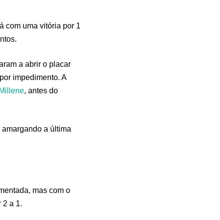
lá com uma vitória por 1
ntos.
aram a abrir o placar
 por impedimento. A
Millene
, antes do
, amargando a última
imentada, mas com o
 2 a 1.