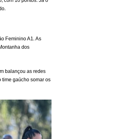
o, com 10 pontos. Já o
do.
rão Feminino A1. As
 Montanha dos
em balançou as redes
 o time gaúcho somar os