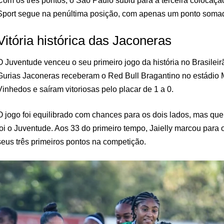
Com os três pontos, o São Paulo subiu para a terceira colocaçã
Sport segue na penúltima posição, com apenas um ponto soma
Vitória histórica das Jaconeras
O Juventude venceu o seu primeiro jogo da história no Brasilei
Gurias Jaconeras receberam o Red Bull Bragantino no estádio
Vinhedos e saíram vitoriosas pelo placar de 1 a 0.
O jogo foi equilibrado com chances para os dois lados, mas qu
foi o Juventude. Aos 33 do primeiro tempo, Jaielly marcou para
seus três primeiros pontos na competição.