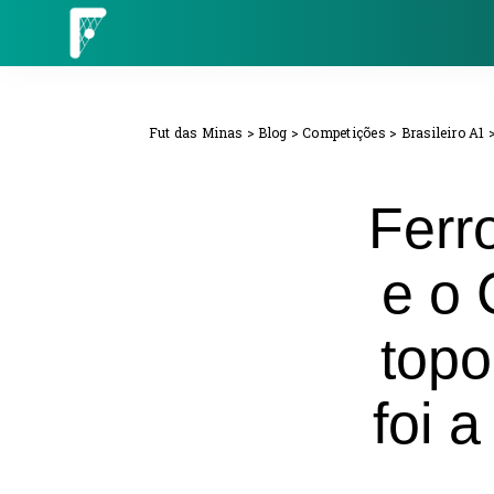
Fut das Minas
>
Blog
>
Competições
>
Brasileiro A1
Ferr
e o 
topo
foi 