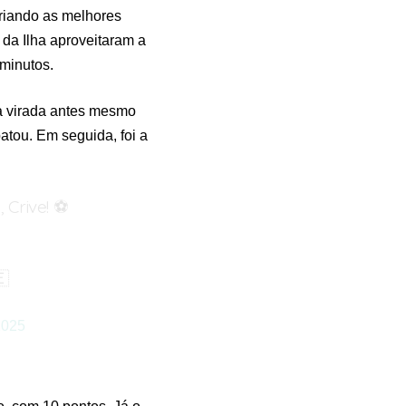
criando as melhores
s da Ilha aproveitaram a
 minutos.
a virada antes mesmo
atou. Em seguida, foi a
Crive! ⚽️

2025