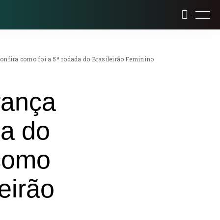
confira como foi a 5ª rodada do Brasileirão Feminino
rança
ma do
 como
eirão