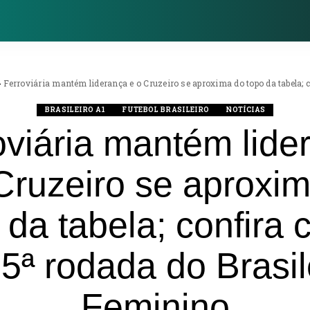
>
Ferroviária mantém liderança e o Cruzeiro se aproxima do topo da tabela; 
BRASILEIRO A1
FUTEBOL BRASILEIRO
NOTÍCIAS
oviária mantém lide
Cruzeiro se aproxi
 da tabela; confira
a 5ª rodada do Brasil
Feminino