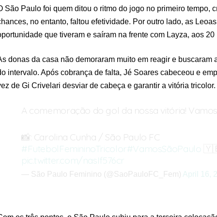
O São Paulo foi quem ditou o ritmo do jogo no primeiro tempo, 
chances, no entanto, faltou efetividade. Por outro lado, as Leoa
oportunidade que tiveram e saíram na frente com Layza, aos 20
As donas da casa não demoraram muito em reagir e buscaram 
do intervalo. Após cobrança de falta, Jé Soares cabeceou e emp
vez de Gi Crivelari desviar de cabeça e garantir a vitória tricolor.
A comemoração do gol da nossa vitória! Vamos, 
📸: Carolina Cunha / São Paulo FC
#FutebolFemininoTricolor
#VamosSãoPaulo
🇾
pic.twitter.com/nasIf576cr
— São Paulo Feminino (@SaoPauloFC_Fem)
April 16, 