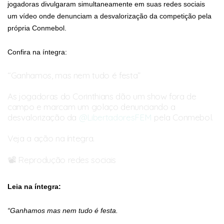
jogadoras divulgaram simultaneamente em suas redes sociais
um vídeo onde denunciam a desvalorização da competição pela
própria Conmebol.
Confira na íntegra:
“Ganhamos, mas nem tudo é festa”
As jogadoras do Corinthians dão um show fora de
campo e marcam um golaço denunciando a
desvalorização da
@LibertadoresFEM
pela Conmebol.
Veja a ação na íntegra.
📽️ Reprodução redes sociais
pic.twitter.com/B1upz7qM28
Leia na íntegra:
— Fut das Minas (@futdasminass)
October 19, 2024
“Ganhamos mas nem tudo é festa.