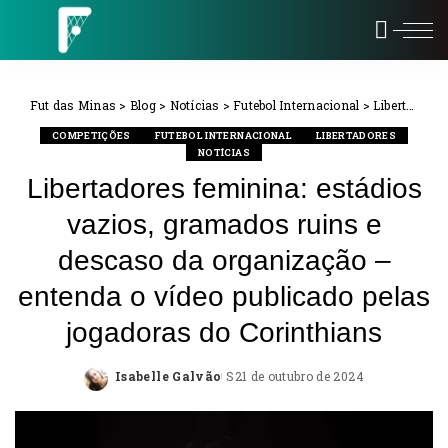
Fut das Minas
>
Blog
>
Notícias
>
Futebol Internacional
>
Libertadores
COMPETIÇÕES
FUTEBOL INTERNACIONAL
LIBERTADORES
NOTÍCIAS
Libertadores feminina: estádios
vazios, gramados ruins e
descaso da organização –
entenda o vídeo publicado pelas
jogadoras do Corinthians
Isabelle Galvão
21 de outubro de 2024
Posted
by