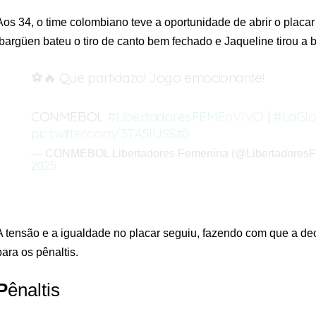
Aos 34, o time colombiano teve a oportunidade de abrir o placa
Ibargüen bateu o tiro de canto bem fechado e Jaqueline tirou a 
⚽🔥 Que partidazo! Jogo emocionante!
CONMEBOL
#LibertadoresFEMEnVIVO
|
#LaGlo
pic.twitter.com/3TA5IUSSz0
— CONMEBOL Libertadores Femenina (@Libertadores
2025
A tensão e a igualdade no placar seguiu, fazendo com que a deci
para os pênaltis.
P
ênaltis