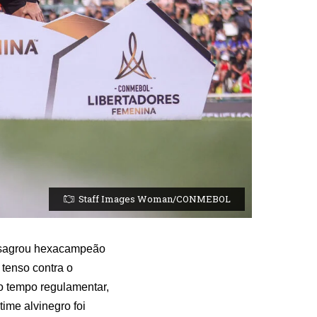
Staff Images Woman/CONMEBOL
e sagrou hexacampeão
 tenso contra o
No tempo regulamentar,
ime alvinegro foi