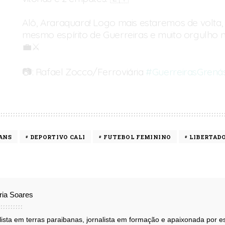
Alô, Araraquara! Logo mais estaremos de volta
mesmo espírito de Guerreiras e muito orgulho
💼⚔️
📷: Rafael Zocco/Ferroviária
#GuerreirasGrená
#LibertadoresFem
#AGlóriaÉDelas
pic.twitter.com/KQ7mesJIcw
— Guerreiras Grenás (@guerreirasgrena)
October 18, 2
ANS
DEPORTIVO CALI
FUTEBOL FEMININO
LIBERTADO
ória Soares
lista em terras paraibanas, jornalista em formação e apaixonada por 