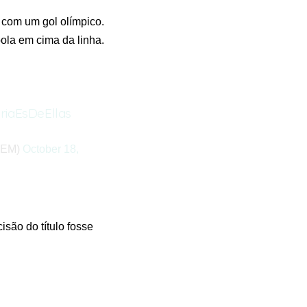
r com um gol olímpico.
bola em cima da linha.
riaEsDeEllas
FEM)
October 18,
são do título fosse