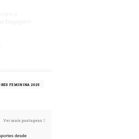
, com o
 na bagagem
s
025
RES FEMININA 2025
Ver mais postagens
esportes desde