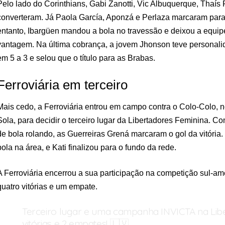
Pelo lado do Corinthians, Gabi Zanotti, Vic Albuquerque, Thaís 
converteram. Já Paola García, Aponzá e Perlaza marcaram para 
entanto, Ibargüen mandou a bola no travessão e deixou a equipe
vantagem. Na última cobrança, a jovem Jhonson teve personalid
em 5 a 3 e selou que o título para as Brabas.
Ferroviária em terceiro
Mais cedo, a Ferroviária entrou em campo contra o Colo-Colo, n
Sola, para decidir o terceiro lugar da Libertadores Feminina. 
de bola rolando, as Guerreiras Grená marcaram o gol da vitória.
bola na área, e Kati finalizou para o fundo da rede.
A Ferroviária encerrou a sua participação na competição sul-am
quatro vitórias e um empate.
Terceiro lugar e uma campanha INVICTA na Libe
vitórias e 2 empates! 🇱🇻