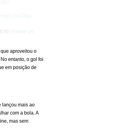
🇴
riaEsDeEllas
FEM)
October 18,
 que aproveitou o
No entanto, o gol foi
ue em posição de
se lançou mais ao
lhar com a bola. A
line, mas sem