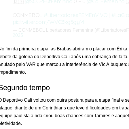
🇧🇷
@SCCPFutFeminino
0 – 0
@CaliFemenino

CONMEBOL
#LibertadoresFEMEnVIVO
|
#LaGlo
pic.twitter.com/WVC3kg5gyM
— CONMEBOL Libertadores Femenina (@Libertadores
2025
No fim da primeira etapa, as Brabas abriram o placar com Érika,
rebote da goleira do Deportivo Cali após uma cobrança de falta. 
anulado pelo VAR que marcou a interferência de Vic Albuquerq
impedimento.
Segundo tempo
O Deportivo Cali voltou com outra postura para a etapa final e 
ataque, diante de um Corinthians que teve dificuldades em traba
equipe paulista ainda criou boas chances com Tamires e Jaque
efetividade.