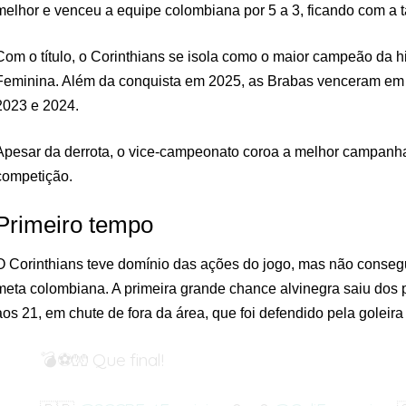
melhor e venceu a equipe colombiana por 5 a 3, ficando com a t
Com o título, o Corinthians se isola como o maior campeão da hi
Feminina. Além da conquista em 2025, as Brabas venceram em 
2023 e 2024.
Apesar da derrota, o vice-campeonato coroa a melhor campanha
competição.
Primeiro tempo
O Corinthians teve domínio das ações do jogo, mas não consegu
meta colombiana. A primeira grande chance alvinegra saiu dos
aos 21, em chute de fora da área, que foi defendido pela goleir
💣⚽🧤 Que final!