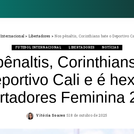
 Internacional
>
Libertadores
>
Nos pênaltis, Corinthians bate o Deportivo C
FUTEBOL INTERNACIONAL
LIBERTADORES
NOTÍCIAS
ênaltis, Corinthian
portivo Cali e é he
rtadores Feminina
Vitória Soares
18 de outubro de 2025
Posted
by