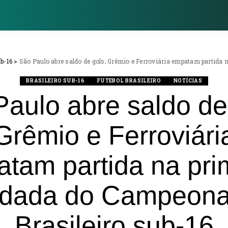
ub-16
>
São Paulo abre saldo de gols; Grêmio e Ferroviária empatam partida 
BRASILEIRO SUB-16
FUTEBOL BRASILEIRO
NOTÍCIAS
aulo abre saldo de
Grêmio e Ferroviári
tam partida na pri
odada do Campeona
Brasileiro sub-16