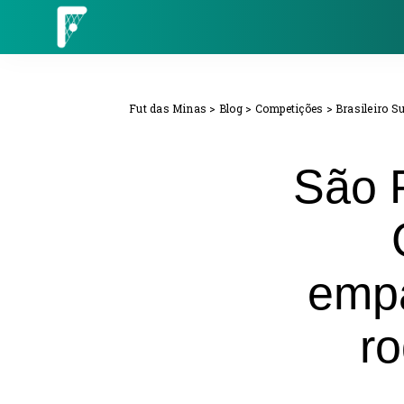
Fut das Minas
>
Blog
>
Competições
>
Brasileiro S
São P
empa
r