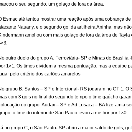
marcou o seu segundo, um golaço de fora da área.
O Esmac até tentou mostrar uma reação após uma cobrança de p
atacante Nauany, e o segundo gol da artilheira Aninha, mas não f
Kindermann ampliou com mais golaço de fora da área de Tayla e
4×3.
No outro duelo do grupo A, Ferroviária- SP e Minas de Brasília
por 1×1. Os times dividem a mesma pontuação, mas a equipe pa
lugar pelo critério dos cartões amarelos.
No grupo B, Santos – SP e Intercional- RS jogaram no CT 1. O S
mas com 3 gols no final do segundo tempo o time gaúcho garant
colocação do grupo. Audax – SP e Ad Lusaca – BA fizeram a se
grupo, o time do interior de São Paulo levou a melhor por 1×0.
Já no grupo C, o São Paulo- SP abriu a maior saldo de gols, gol