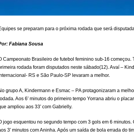
Equipes se preparam para o próxima rodada que será disputada
Por: Fabiana Sousa
O Campeonato Brasileiro de futebol feminino sub-16 começou. 
primeira rodada foram disputados neste sábado(12). Avaí – Ki
Internacional- RS e São Paulo-SP levaram a melhor.
No grupo A, Kindermann e Esmac – PA protagonizaram a melhor 
rodada. Aos 6’ minutos do primeiro tempo Yorrana abriu o placa
que ampliou aos 33’ com Gabrielly.
O jogo esquentou no segundo tempo com 3 gols em 6 minutos.
aos 3’ minutos com Aninha. Após um saída de bola errada do tim