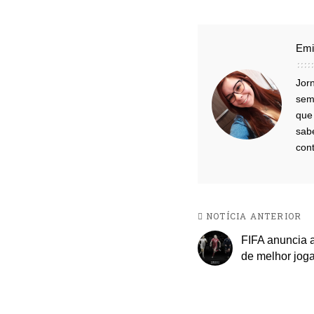
Emi
Jor
sem
que 
sab
cont
NOTÍCIA ANTERIOR
FIFA anuncia a
de melhor jog