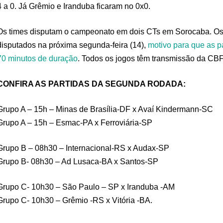
4 a 0. Já Grêmio e Iranduba ficaram no 0x0.
Os times disputam o campeonato em dois CTs em Sorocaba. Os 
disputados na próxima segunda-feira (14),
motivo para que as p
70 minutos de duração
. Todos os jogos têm transmissão da CB
CONFIRA AS PARTIDAS DA SEGUNDA RODADA:
Grupo A – 15h – Minas de Brasília-DF x Avaí Kindermann-SC
Grupo A – 15h – Esmac-PA x Ferroviária-SP
Grupo B – 08h30 – Internacional-RS x Audax-SP
Grupo B- 08h30 – Ad Lusaca-BA x Santos-SP
Grupo C- 10h30 – São Paulo – SP x Iranduba -AM
Grupo C- 10h30 – Grêmio -RS x Vitória -BA.