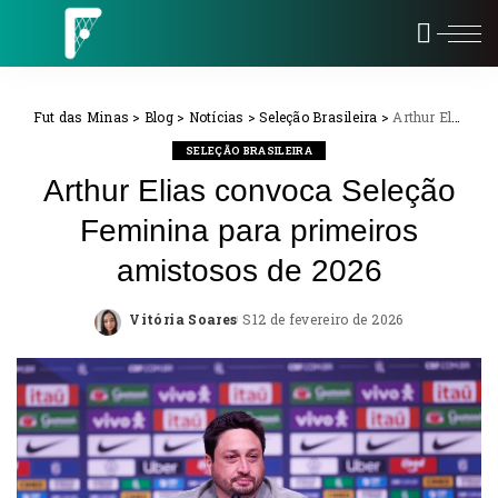
Fut das Minas
>
Blog
>
Notícias
>
Seleção Brasileira
>
Arthur Elias convoca Seleção Feminina para primeiros amistosos de 2026
SELEÇÃO BRASILEIRA
Arthur Elias convoca Seleção
Feminina para primeiros
amistosos de 2026
Vitória Soares
12 de fevereiro de 2026
Posted
by