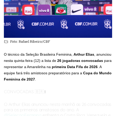
Foto: Rafael Ribeiro/CBF
O técnico da Seleção Brasileira Feminina,
Arthur Elias
, anunciou
nesta quinta-feira (12) a lista de
26 jogadoras convocadas
para
representar a Amarelinha na
primeira Data Fifa de 2026
. A
equipe fará três amistosos preparatórios para a
Copa do Mundo
Feminina de 2027
.
CONVOCADAS 🇧🇷⬆️
O Arthur Elias anunciou nesta manhã as 26 convocadas
para os primeiros amistosos do ano. A
@SelecaoFeminina
enfrenta a Costa Rica, Venezuela e