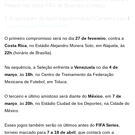
México nas datas FIFA de fevereiro e março.
E aí, gostaram da lista? Alguém faltou? Comenta aqui ⬇️
pic.twitter.com/TgO3JZPXt1
— Fut das Minas (@futdasminass)
February 12, 2026
O primeiro compromisso será no dia
27 de fevereiro
, contra a
Costa Rica
, no Estádio Alejandro Morera Soto, em Alajuela, às
22h
(horário de Brasília).
Na sequência, a Seleção enfrenta a
Venezuela
no dia
4 de
março
, às
18h
, no Centro de Treinamento da Federação
Mexicana de Futebol, em Toluca.
O terceiro e último amistoso será diante do
México
, em
7 de
março
, às
20h
, no Estádio Ciudad de los Deportes, na Cidade do
México.
Esses jogos também serão os últimos antes do
FIFA Series
,
torneio marcado para
7 a 18 de abril
, que contará com a