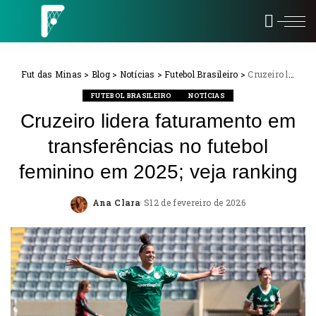
Fut das Minas
>
Blog
>
Notícias
>
Futebol Brasileiro
>
Cruzeiro lidera faturamento em transferências no futebol feminino em 2025; veja ranking
FUTEBOL BRASILEIRO
NOTÍCIAS
Cruzeiro lidera faturamento em
transferências no futebol
feminino em 2025; veja ranking
Ana Clara
12 de fevereiro de 2026
Posted
by