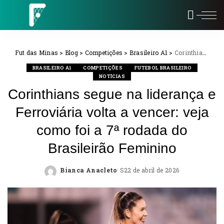
Fut das Minas
>
Blog
>
Competições
>
Brasileiro A1
>
Corinthians segue na liderança e Ferroviária volta a vencer: veja como foi a 7ª rodada do Brasileirão Feminino
BRASILEIRO A1
COMPETIÇÕES
FUTEBOL BRASILEIRO
NOTÍCIAS
Corinthians segue na liderança e
Ferroviária volta a vencer: veja
como foi a 7ª rodada do
Brasileirão Feminino
Bianca Anacleto
22 de abril de 2026
Posted
by