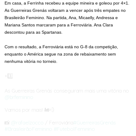
Em casa, a Ferrinha recebeu a equipe mineira e goleou por 4×1.
As Guerreiras Grenás voltaram a vencer após três empates no
Brasileirão Feminino. Na partida, Ana, Micaelly, Andressa e
Mariana Santos marcaram para a Ferroviária. Ana Clara
descontou para as Spartanas.
Com o resultado, a Ferroviária está no G-8 da competição,
enquanto o América segue na zona de rebaixamento sem
nenhuma vitória no torneio.
+3️⃣
As Guerreiras Grenás conseguiram mais uma vitória no
@brfeminino
Vamos por mais! 🚂💨
📸
@rafaelzocco
/ Ferroviária
#GuerreirasGrenás
#BrasileirãoFeminino
#FutebolFeminino
pic.twitter.com/LXaXRfbEti