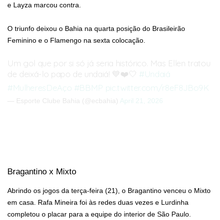
e Layza marcou contra.
O triunfo deixou o Bahia na quarta posição do Brasileirão
Feminino e o Flamengo na sexta colocação.
Um gol que por si só já seria histórico. Mas Ellen tratou
de deixá-lo papo de undaiá! 💙❤️🤍
#Undaiá
#MulheresDeAço
#BBMP
pic.twitter.com/r8eF8JBo9K
— Esporte Clube Bahia (@ecbahia)
April 21, 2026
Bragantino x Mixto
Abrindo os jogos da terça-feira (21), o Bragantino venceu o Mixto
em casa. Rafa Mineira foi às redes duas vezes e Lurdinha
completou o placar para a equipe do interior de São Paulo.