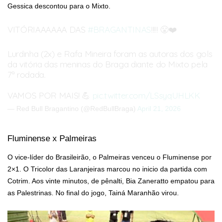
Gessica descontou para o Mixto.
VITÓRIAAAAAA DAS
#BRAGANTINAS
!!!!! 😤❤️
Lurdinha (2x) e Rafa Mineira foram as autoras dos gols
da vitória das meninas do Braga diante do Mixto pela
7ª rodada.
VAMOS POR MAIS! 💪
pic.twitter.com/LSsyqUHLKK
— Red Bull Bragantino (@RedBullBraga)
April 21, 2026
Fluminense x Palmeiras
O vice-líder do Brasileirão, o Palmeiras venceu o Fluminense por
2×1. O Tricolor das Laranjeiras marcou no inicio da partida com
Cotrim. Aos vinte minutos, de pênalti, Bia Zaneratto empatou para
as Palestrinas. No final do jogo, Tainá Maranhão virou.