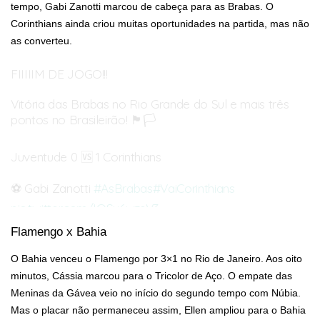
tempo, Gabi Zanotti marcou de cabeça para as Brabas. O
Corinthians ainda criou muitas oportunidades na partida, mas não
as converteu.
FIIIIIM DE JOGO!!!
Vitória das Brabas no Rio Grande do Sul e mais três
pontos no Brasileirão! 🏴🏳
Juventude 0 🆚️ 1 Corinthians
⚽️ Gabi Zanotti
#AsBrabas
#VaiCorinthians
pic.twitter.com/IQSy6wzsV3
— Corinthians Futebol Feminino (@SCCPFutFeminino)
April 21,
Flamengo x Bahia
2026
O Bahia venceu o Flamengo por 3×1 no Rio de Janeiro. Aos oito
minutos, Cássia marcou para o Tricolor de Aço. O empate das
Meninas da Gávea veio no início do segundo tempo com Núbia.
Mas o placar não permaneceu assim, Ellen ampliou para o Bahia