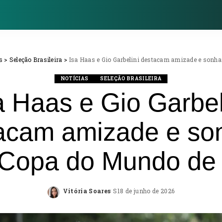
s
>
Seleção Brasileira
>
Isa Haas e Gio Garbelini destacam amizade e son
NOTÍCIAS
SELEÇÃO BRASILEIRA
a Haas e Gio Garbel
acam amizade e s
Copa do Mundo de
Vitória Soares
18 de junho de 2026
Posted
by