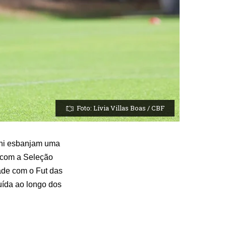
Foto: Lívia Villas Boas / CBF
ini esbanjam uma
e com a Seleção
ade com o Fut das
uída ao longo dos