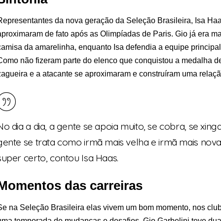
Representantes da nova geração da Seleção Brasileira, Isa Haa
aproximaram de fato após as Olimpíadas de Paris. Gio já era m
camisa da amarelinha, enquanto Isa defendia a equipe principal
Como não fizeram parte do elenco que conquistou a medalha de 
zagueira e a atacante se aproximaram e construíram uma relaç
No dia a dia, a gente se apoia muito, se cobra, se xinga
gente se trata como irmã mais velha e irmã mais nova e
super certo, contou Isa Haas.
Momentos das carreiras
Se na Seleção Brasileira elas vivem um bom momento, nos clu
uma temporada de mudanças e desafios. Gio Garbelini teve dua