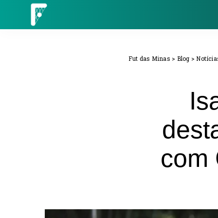
Fut das Minas
>
Blog
>
Notícia
Is
dest
com 