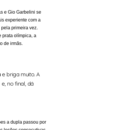
s e Gio Garbelini se
ais experiente com a
 pela primeira vez.
prata olímpica, a
ão de irmãs.
 e briga muito. A
, no final, dá
bes a dupla passou por
s lesões consecutivas