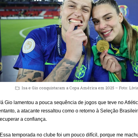
Isa e Gio conquistaram a Copa América em 2025 – Foto: Lívia
Já Gio lamentou a pouca sequência de jogos que teve no Atléti
entanto, a atacante ressaltou como o retorno à Seleção Brasileir
recuperar a confiança.
“Essa temporada no clube foi um pouco difícil, porque me mach