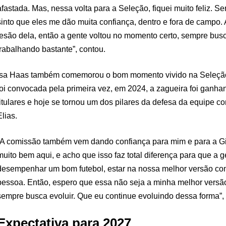
afastada. Mas, nessa volta para a Seleção, fiquei muito feliz. S
sinto que eles me dão muita confiança, dentro e fora de campo.
lesão dela, então a gente voltou no momento certo, sempre bus
trabalhando bastante”, contou.
Isa Haas também comemorou o bom momento vivido na Seleção
foi convocada pela primeira vez, em 2024, a zagueira foi ganha
titulares e hoje se tornou um dos pilares da defesa da equipe 
Elias.
“A comissão também vem dando confiança para mim e para a Gio
muito bem aqui, e acho que isso faz total diferença para que a 
desempenhar um bom futebol, estar na nossa melhor versão co
pessoa. Então, espero que essa não seja a minha melhor versã
sempre busca evoluir. Que eu continue evoluindo dessa forma”,
Expectativa para 2027