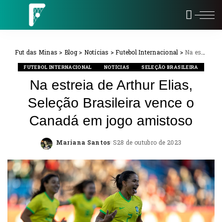
Fut das Minas
>
Blog
>
Notícias
>
Futebol Internacional
>
Na estreia de Arthur Elias, Seleção Brasileira vence o Canadá em jogo amistoso
FUTEBOL INTERNACIONAL
NOTÍCIAS
SELEÇÃO BRASILEIRA
Na estreia de Arthur Elias,
Seleção Brasileira vence o
Canadá em jogo amistoso
Mariana Santos
28 de outubro de 2023
Posted
by