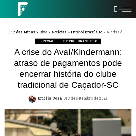
Fut das Minas
>
Blog
>
Notícias
>
Futebol Brasileiro
>
A crise do Avaí/Kindermann: atraso de pagamentos pode encerrar história do clube tradicional de Caçador-SC
ESPECIAIS
FUTEBOL BRASILEIRO
A crise do Avaí/Kindermann:
atraso de pagamentos pode
encerrar história do clube
tradicional de Caçador-SC
Emilia Sosa
13 de setembro de 2021
Posted
by