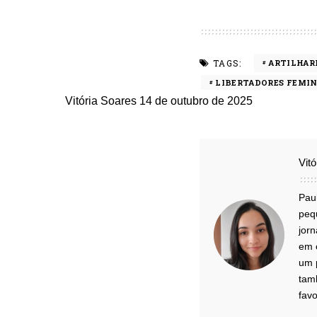
TAGS:
ARTILHAR
LIBERTADORES FEMIN
Vitória Soares
14 de outubro de 2025
Vit
Pau
peq
jorn
em 
um 
tamb
favo