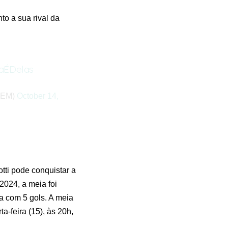
o a sua rival da
aÉDelas
FEM)
October 14,
otti pode conquistar a
2024, a meia foi
ta com 5 gols. A meia
a-feira (15), às 20h,