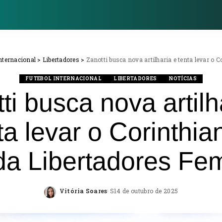
Internacional
>
Libertadores
>
Zanotti busca nova artilharia e tenta levar o 
FUTEBOL INTERNACIONAL
LIBERTADORES
NOTÍCIAS
ti busca nova artilh
ta levar o Corinthia
 da Libertadores Fe
Vitória Soares
14 de outubro de 2025
Posted
by