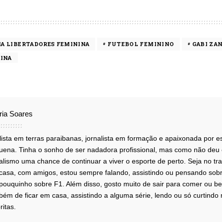
IA LIBERTADORES FEMININA
FUTEBOL FEMININO
GABI ZA
INA
ória Soares
lista em terras paraibanas, jornalista em formação e apaixonada por 
uena. Tinha o sonho de ser nadadora profissional, mas como não deu c
alismo uma chance de continuar a viver o esporte de perto. Seja no tr
casa, com amigos, estou sempre falando, assistindo ou pensando sobr
pouquinho sobre F1. Além disso, gosto muito de sair para comer ou beb
ém de ficar em casa, assistindo a alguma série, lendo ou só curtindo 
ritas.