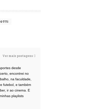
NOTTI
Ver mais postagens
esportes desde
erto, encontrei no
abalho, na faculdade,
e futebol, e também
er, ir ao cinema. E
minhas playlists