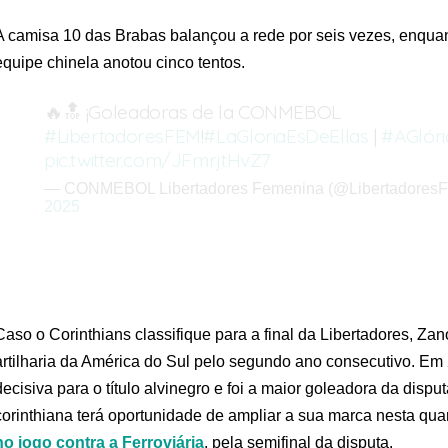
A camisa 10 das Brabas balançou a rede por seis vezes, enquant
equipe chinela anotou cinco tentos.
🔥🔝 ¡Goleadoras de la CONMEBOL
#LibertadoresFEM
!
#LaGloriaEsDeEllas
|
#AGlóri
pic.twitter.com/JFmrjtHvZ7
— CONMEBOL Libertadores Femenina (@Libertadores
2025
Caso o Corinthians classifique para a final da Libertadores, Zan
artilharia da América do Sul pelo segundo ano consecutivo. Em 
decisiva para o título alvinegro e foi a maior goleadora da dispu
corinthiana terá oportunidade de ampliar a sua marca nesta quart
no jogo contra a Ferroviária
, pela semifinal da disputa.