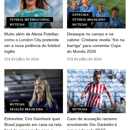
ESPECIAIS
FUTEBOL INTERNACIONAL
FUTEBOL BRASILEIRO
NOTÍCIAS
NOTÍCIAS
Muito além de Alexia Putellas:
Destaque no campo e na
como o London City pretende
cabine: Cristiane revela “frio na
ser a nova potência do futebol
barriga” para comentar Copa
inglês
do Mundo 2026
18 de julho de 2026
18 de julho de 2026
NOTÍCIAS
SELEÇÃO BRASILEIRA
NOTÍCIAS
Entrevista: Cris Gambaré quer
Caso de acusação racismo
Brasil jogando em casa na reta
envolvendo Gio Garbelini é