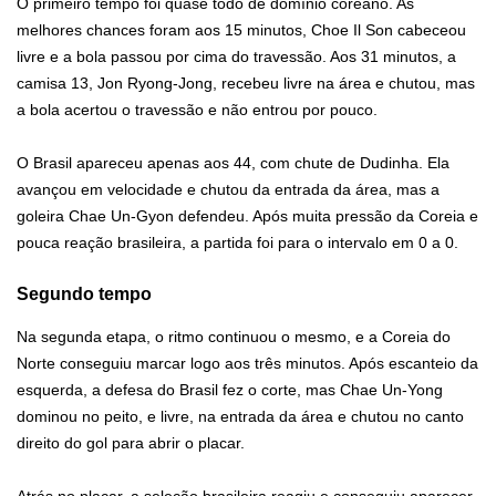
O primeiro tempo foi quase todo de domínio coreano. As
melhores chances foram aos 15 minutos, Choe Il Son cabeceou
livre e a bola passou por cima do travessão. Aos 31 minutos, a
camisa 13, Jon Ryong-Jong, recebeu livre na área e chutou, mas
a bola acertou o travessão e não entrou por pouco.
O Brasil apareceu apenas aos 44, com chute de Dudinha. Ela
avançou em velocidade e chutou da entrada da área, mas a
goleira Chae Un-Gyon defendeu. Após muita pressão da Coreia e
pouca reação brasileira, a partida foi para o intervalo em 0 a 0.
Segundo tempo
Na segunda etapa, o ritmo continuou o mesmo, e a Coreia do
Norte conseguiu marcar logo aos três minutos. Após escanteio da
esquerda, a defesa do Brasil fez o corte, mas Chae Un-Yong
dominou no peito, e livre, na entrada da área e chutou no canto
direito do gol para abrir o placar.
Atrás no placar, a seleção brasileira reagiu e conseguiu aparecer