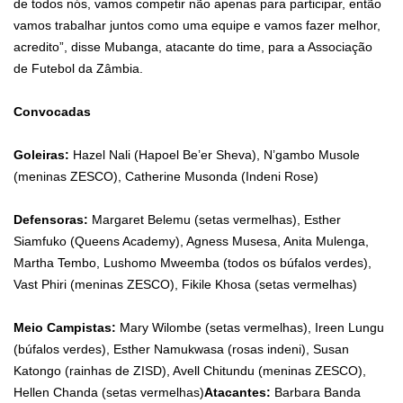
de todos nós, vamos competir não apenas para participar, então
vamos trabalhar juntos como uma equipe e vamos fazer melhor,
acredito”, disse Mubanga, atacante do time, para a Associação
de Futebol da Zâmbia.
Convocadas
Goleiras:
Hazel Nali (Hapoel Be’er Sheva), N’gambo Musole
(meninas ZESCO), Catherine Musonda (Indeni Rose)
Defensoras:
Margaret Belemu (setas vermelhas), Esther
Siamfuko (Queens Academy), Agness Musesa, Anita Mulenga,
Martha Tembo, Lushomo Mweemba (todos os búfalos verdes),
Vast Phiri (meninas ZESCO), Fikile Khosa (setas vermelhas)
Meio Campistas:
Mary Wilombe (setas vermelhas), Ireen Lungu
(búfalos verdes), Esther N
amukwasa (rosas indeni), Susan
Katongo (rainhas de ZISD), Avell Chitundu (meninas ZESCO),
Hellen Chanda (setas vermelhas)
Atacantes:
Barbara Banda