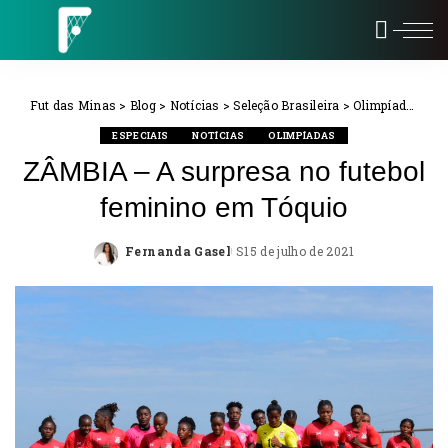
Fut das Minas
>
Blog
>
Notícias
>
Seleção Brasileira
>
Olimpíadas
>
ZÂ
ESPECIAIS
NOTÍCIAS
OLIMPÍADAS
ZÂMBIA – A surpresa no futebol
feminino em Tóquio
Fernanda Gasel
15 de julho de 2021
Posted
by