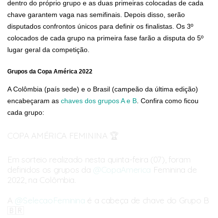
dentro do próprio grupo e as duas primeiras colocadas de cada
chave garantem vaga nas semifinais. Depois disso, serão
disputados confrontos únicos para definir os finalistas. Os 3º
colocados de cada grupo na primeira fase farão a disputa do 5º
lugar geral da competição.
Grupos da Copa América 2022
A Colômbia (país sede) e o Brasil (campeão da última edição)
encabeçaram as
chaves dos grupos A e B
. Confira como ficou
cada grupo:
COPA AMÉRICA FEMININA 🏆
Em sorteio realizado nesta quinta-feira (07), foram
definidos os grupos da
@CopaAmerica
Feminina de
2022, na Colômbia.
A
@SelecaoFeminina
é a cabeça de chave do Grupo B
🇧🇷