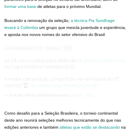
formar uma base
de atletas para o próximo Mundial.
Buscando a renovação da seleção,
a técnica Pia Sundhage
levará à Colômbia
um grupo que mescla juventude e experiência,
e aposta nos novos nomes do setor ofensivo do Brasil.
GUERREIRAS DO BRASIL 🇧🇷
As 24 convocadas para defender a
@SelecaoFeminina
na Copa América Feminina 2022.
A maior campeã da competição vai em busca do 8ª
caneco! 🏆
pic.twitter.com/MwWGKLhmqh
— Fut das Minas (@futdasminass)
June 7, 2022
Como desafio para a Seleção Brasileira, o torneio continental
deste ano reunirá seleções melhores tecnicamente do que nas
edições anteriores e também
atletas que estão se destacando
na