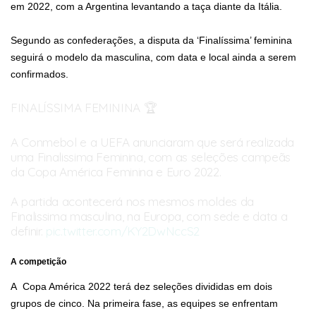
em 2022, com a Argentina levantando a taça diante da Itália.
Segundo as confederações, a disputa da ‘Finalíssima’ feminina
seguirá o modelo da masculina, com data e local ainda a serem
confirmados.
FINALÍSSIMA FEMININA 🏆
A Conmebol e a UEFA anunciaram que será realizada
uma Finalissima Feminina, com as seleções campeãs
da Copa América Feminina e Euro 2022.
A partida acontecerá nos mesmos moldes da
Finalissima masculina, na Europa, com sede e data a
definir.
pic.twitter.com/KY2DwNccS2
— Fut das Minas (@futdasminass)
June 2, 2022
A competição
A Copa América 2022 terá dez seleções divididas em dois
grupos de cinco. Na primeira fase, as equipes se enfrentam