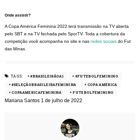
Confira como ficaram os grupos da competição 👇🏼
pic.twitter.com/IashZE2E9r
Onde assistir?
— Fut das Minas (@futdasminass)
April 7, 2022
A Copa América Feminina 2022 terá transmissão na TV aberta
pelo SBT e na TV fechada pelo SporTV. Toda a cobertura da
competição você acompanha no site e nas
redes sociais
do Fut
das Minas.
TAGS:
#BRASILEIRÃOA1
#FUTEBOLFEMININO
#SELEÇÃOBRASILEIRAFEMININA
COPA AMÉRICA
COPAAMERICAFEMININA
FUTEBOLFEMININO
Mariana Santos
1 de julho de 2022