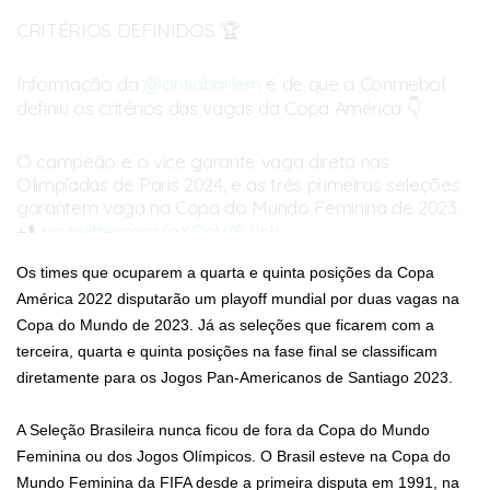
CRITÉRIOS DEFINIDOS 🏆
Informação da
@cintiabarlem
é de que a Conmebol
definiu os critérios das vagas da Copa América 👇
O campeão e o vice garante vaga direta nas
Olimpíadas de Paris 2024, e as três primeiras seleções
garantem vaga na Copa do Mundo Feminina de 2023.
+⬇️
pic.twitter.com/gXQqWSJIph
— Fut das Minas (@futdasminass)
June 27, 2022
Os times que ocuparem a quarta e quinta posições da Copa
América 2022 disputarão um playoff mundial por duas vagas na
Copa do Mundo de 2023. Já as seleções que ficarem com a
terceira, quarta e quinta posições na fase final se classificam
diretamente para os Jogos Pan-Americanos de Santiago 2023.
A Seleção Brasileira nunca ficou de fora da Copa do Mundo
Feminina ou dos Jogos Olímpicos. O Brasil esteve na Copa do
Mundo Feminina da FIFA desde a primeira disputa em 1991, na