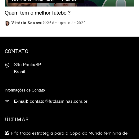
FUTEBOL INTERNACIONAL
PODCASTS
Quem tem o melhor futebol?
Vitória Soares
26 de agosto de 2020
Posted
by
CONTATO
São Paulo/SP,
Brasil
Informações de Contato
E-mail:
contato@futdasminas.com.br
ÚLTIMAS
Fifa traça estratégia para a Copa do Mundo feminina de