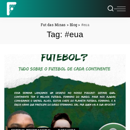
Fut das Minas
>
Blog
>
#eua
Tag:
#eua