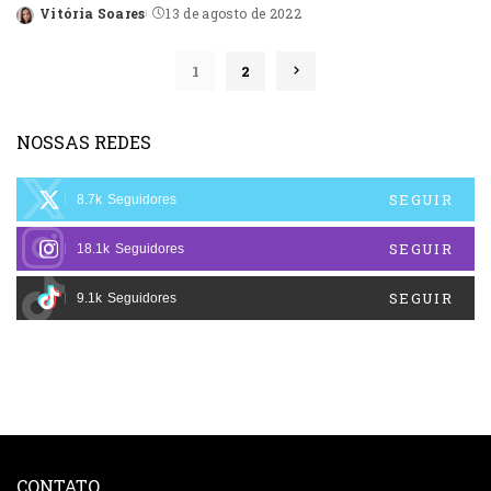
Vitória Soares
13 de agosto de 2022
Posted
by
1
2
NOSSAS REDES
SEGUIR
8.7k
Seguidores
SEGUIR
18.1k
Seguidores
SEGUIR
9.1k
Seguidores
CONTATO