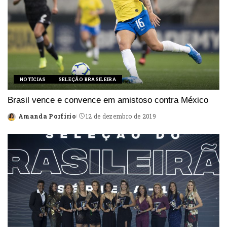
NOTÍCIAS
SELEÇÃO BRASILEIRA
Brasil vence e convence em amistoso contra México
Amanda Porfírio
12 de dezembro de 2019
Posted
by