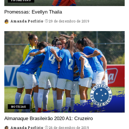
PROMESSAS
Promessas: Evellyn Thaila
Amanda Porfírio
29 de dezembro de 2019
Posted
by
NOTÍCIAS
Almanaque Brasileirão 2020 A1: Cruzeiro
Amanda Porfírio
26 de dezembro de 2019