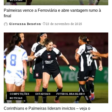
NOTÍCIAS
Palmeiras vence a Ferroviária e abre vantagem rumo à
final
Giovanna Beneton
23 de novembro de 2025
Posted
by
COMPETIÇÕES
ESTADUAIS
FUTEBOL BRASILEIRO
NOTÍCIAS
Corinthians e Palmeiras lideram invictos – veja o