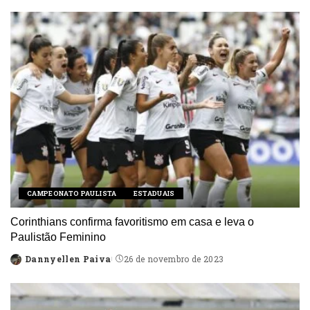
by
CAMPEONATO PAULISTA
ESTADUAIS
Corinthians confirma favoritismo em casa e leva o
Paulistão Feminino
Dannyellen Paiva
26 de novembro de 2023
Posted
by