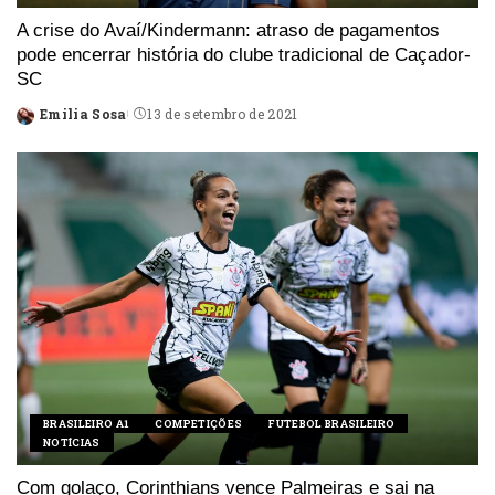
A crise do Avaí/Kindermann: atraso de pagamentos
pode encerrar história do clube tradicional de Caçador-
SC
Emilia Sosa
13 de setembro de 2021
Posted
by
BRASILEIRO A1
COMPETIÇÕES
FUTEBOL BRASILEIRO
NOTÍCIAS
Com golaço, Corinthians vence Palmeiras e sai na