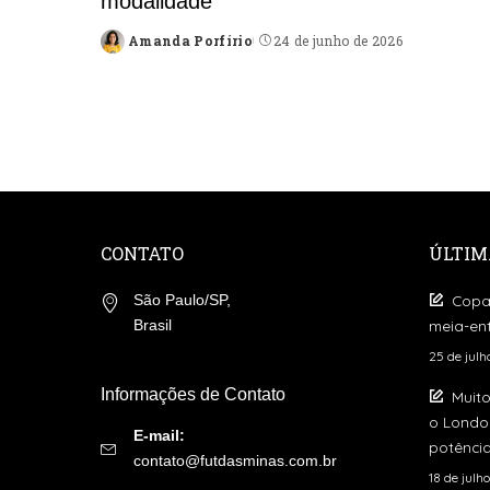
modalidade
Amanda Porfírio
24 de junho de 2026
Posted
by
CONTATO
ÚLTIM
Copa
São Paulo/SP,
meia-ent
Brasil
25 de jul
Informações de Contato
Muito
o London
E-mail:
potência
contato@futdasminas.com.br
18 de julh