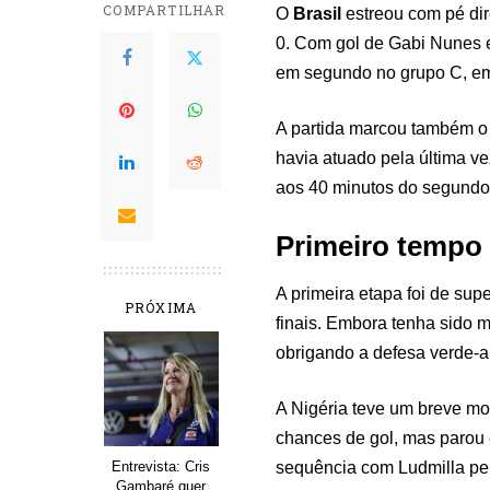
COMPARTILHAR
O
Brasil
estreou com pé di
0. Com gol de Gabi Nunes e
em segundo no grupo C, e
A partida marcou também o 
havia atuado pela última v
aos 40 minutos do segundo
Primeiro tempo
A primeira etapa foi de sup
PRÓXIMA
finais. Embora tenha sido m
obrigando a defesa verde-am
A Nigéria teve um breve mo
chances de gol, mas parou
sequência com Ludmilla pel
Entrevista: Cris
Gambaré quer