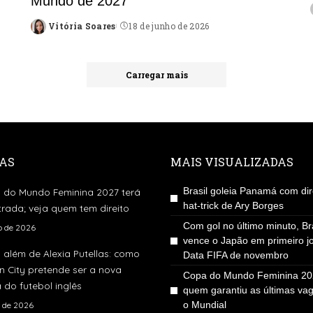
Mundo de 2027
Vitória Soares
18 de junho de 2026
Posted
by
Carregar mais
AS
MAIS VISUALIZADAS
Brasil goleia Panamá com dir
 do Mundo Feminina 2027 terá
hat-trick de Ary Borges
rada; veja quem tem direito
Com gol no último minuto, Bra
ho de 2026
vence o Japão em primeiro j
 além de Alexia Putellas: como
Data FIFA de novembro
 City pretende ser a nova
Copa do Mundo Feminina 202
 do futebol inglês
quem garantiu as últimas va
o Mundial
o de 2026