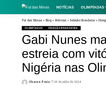
NOTÍCIAS
OLIMPÍADAS
Fut das Minas
>
Blog
>
Notícias
>
Seleção Brasileira
>
Olim
OLIMPÍADAS
SELEÇÃO BRASILEIRA
Gabi Nunes mar
estreia com vit
Nigéria nas Ol
Sharon Prais
25 de julho de 2024
Posted
by