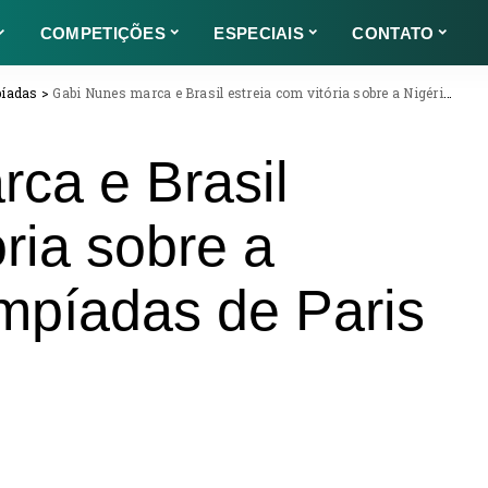
COMPETIÇÕES
ESPECIAIS
CONTATO
píadas
>
Gabi Nunes marca e Brasil estreia com vitória sobre a Nigéria nas Olimpíadas de Paris
ca e Brasil
ória sobre a
impíadas de Paris