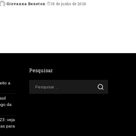
Giovanna Beneton
18 de junho de 2026
Posted
by
Pesquisar
eito a
sil
ogo da
3: veja
gas para