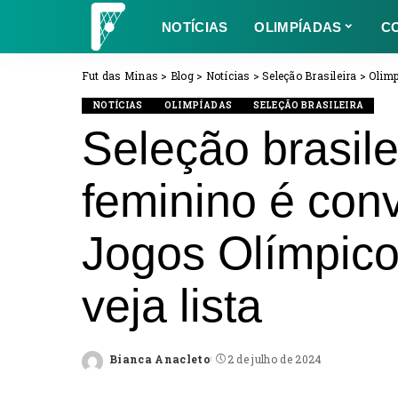
NOTÍCIAS
OLIMPÍADAS
C
Fut das Minas
>
Blog
>
Notícias
>
Seleção Brasileira
>
Olim
NOTÍCIAS
OLIMPÍADAS
SELEÇÃO BRASILEIRA
Seleção brasile
feminino é con
Jogos Olímpico
veja lista
Bianca Anacleto
2 de julho de 2024
Posted
by