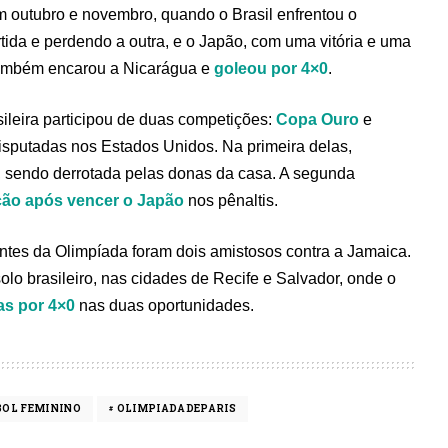
m outubro e novembro, quando o Brasil enfrentou o
da e perdendo a outra, e o Japão, com uma vitória e uma
 também encarou a Nicarágua e
goleou por 4×0
.
ileira participou de duas competições:
Copa Ouro
e
sputadas nos Estados Unidos. Na primeira delas,
, sendo derrotada pelas donas da casa. A segunda
ição após vencer o Japão
nos pênaltis.
tes da Olimpíada foram dois amistosos contra a Jamaica.
lo brasileiro, nas cidades de Recife e Salvador, onde o
as por 4×0
nas duas oportunidades.
BOL FEMININO
OLIMPIADADEPARIS