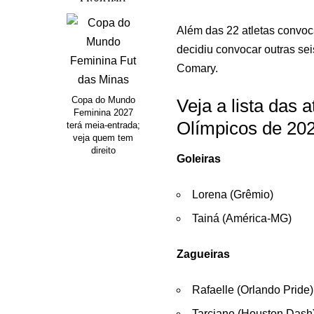
Além das 22 atletas convo
decidiu convocar outras se
Comary.
Copa do Mundo
Veja a lista das 
Feminina 2027
Olímpicos de 20
terá meia-entrada;
veja quem tem
direito
Goleiras
Lorena (Grêmio)
Tainá (América-MG)
Zagueiras
Rafaelle (Orlando Pride)
Tarciane (Houston Dash