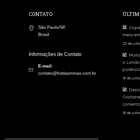
CONTATO
ÚLTIM
Copa
São Paulo/SP,
meia-ent
Brasil
25 de jul
Informações de Contato
Muito
o London
E-mail:
potência
contato@futdasminas.com.br
18 de julh
Dest
Cristian
comenta
18 de julh