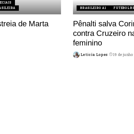
ECIAIS
ASILEIRA
BRASILEIRO A1
FUTEBOL B
treia de Marta
Pênalti salva Cori
contra Cruzeiro na
feminino
Letícia Lopes
19 de junho
Posted
by