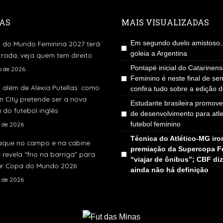
AS
MAIS VISUALIZADAS
Em segundo duelo amistoso, 
 do Mundo Feminina 2027 terá
goleia a Argentina
rada; veja quem tem direito
Pontapé inicial do Catarinen
ho de 2026
Feminino é neste final de se
 além de Alexia Putellas: como
confira tudo sobre a edição 
 City pretende ser a nova
Estudante brasileira promove
 do futebol inglês
de desenvolvimento para atl
futebol feminino
o de 2026
Técnica do Atlético-MG iro
aque no campo e na cabine:
premiação da Supercopa F
e revela “frio na barriga” para
“viajar de ônibus”; CBF di
r Copa do Mundo 2026
ainda não há definição
o de 2026