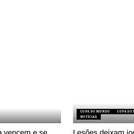
COPA DO MUNDO
COPA DO
NOTÍCIAS
ia vencem e se
Lesões deixam jo