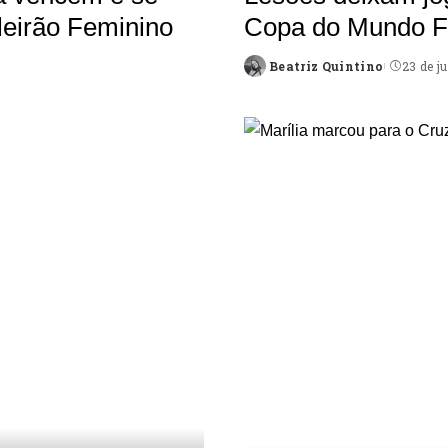
leirão Feminino
Copa do Mundo F
Beatriz Quintino
23 de j
Posted
by