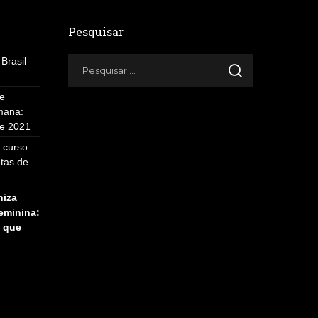
Pesquisar
Brasil
se
mana:
de 2021
 curso
etas de
niza
eminina:
z que