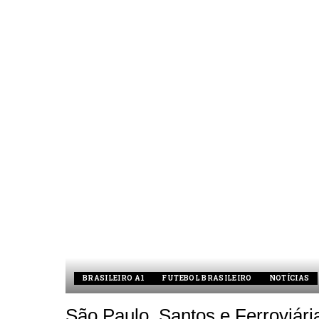
by
BRASILEIRO A1
FUTEBOL BRASILEIRO
NOTÍCIAS
São Paulo, Santos e Ferroviár