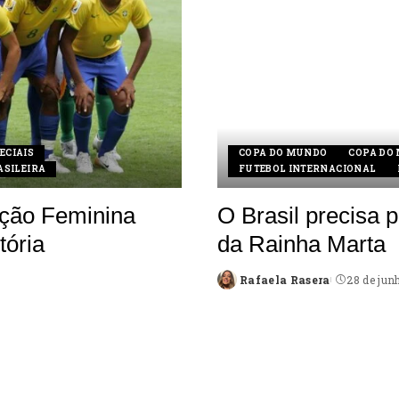
ECIAIS
COPA DO MUNDO
COPA DO
ASILEIRA
FUTEBOL INTERNACIONAL
eção Feminina
O Brasil precisa p
tória
da Rainha Marta
Rafaela Rasera
28 de jun
Posted
by