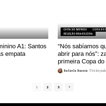
COPA DO MUNDO
COPA DO
SELEÇÃO BRASILEIRA
eminino A1: Santos
“Nós sabíamos que
ras empata
abrir para nós”: 
primeira Copa do
Rafaela Rasera
16 de jun
Posted
by
1
2
3