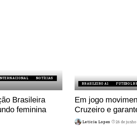
INTERNACIONAL
NOTÍCIAS
BRASILEIRO A1
FUTEBOL B
ão Brasileira
Em jogo moviment
ndo feminina
Cruzeiro e garant
Letícia Lopes
26 de junho
Posted
by