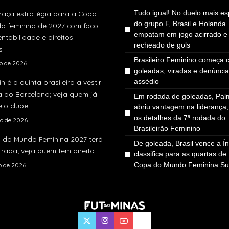
Tudo igual! No duelo mais e
traça estratégia para a Copa
do grupo F, Brasil e Holanda
o feminina de 2027 com foco
empatam em jogo acirrado e
ntabilidade e direitos
recheado de gols
s
Brasileiro Feminino começa
to de 2026
goleadas, viradas e denúnci
assédio
in é a quinta brasileira a vestir
a do Barcelona; veja quem já
Em rodada de goleadas, Pal
lo clube
abriu vantagem na liderança;
os detalhes da 7ª rodada do
to de 2026
Brasileirão Feminino
 do Mundo Feminina 2027 terá
De goleada, Brasil vence a Ín
rada; veja quem tem direito
classifica para as quartas de 
Copa do Mundo Feminina Su
ho de 2026