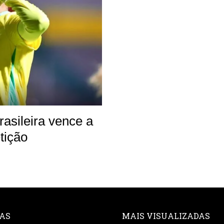
asileira vence a
tição
AS
MAIS VISUALIZADAS