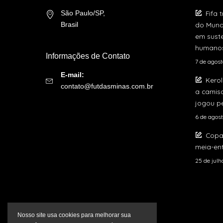
Fifa 
São Paulo/SP,
do Mund
Brasil
em suste
humano
Informações de Contato
7 de agos
E-mail:
Kerol
contato@futdasminas.com.br
a camis
jogou pe
6 de agos
Copa
meia-ent
25 de jul
Nosso site usa cookies para melhorar sua