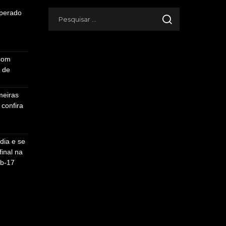
sperado
 com
a de
meiras
 confira
dia e se
final na
b-17