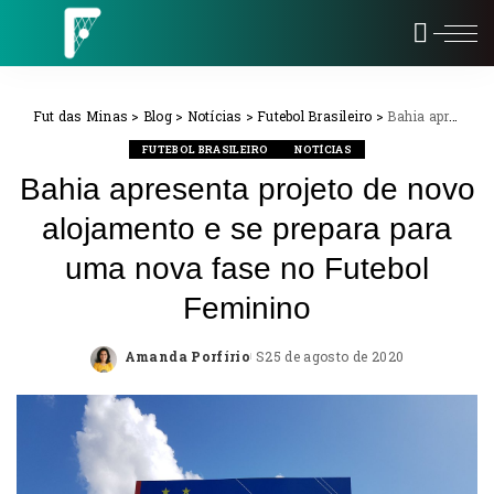
Fut das Minas
>
Blog
>
Notícias
>
Futebol Brasileiro
>
Bahia apresenta projeto de novo alojamento e se prepara para uma nova fase no Futebol Feminino
FUTEBOL BRASILEIRO
NOTÍCIAS
Bahia apresenta projeto de novo
alojamento e se prepara para
uma nova fase no Futebol
Feminino
Amanda Porfírio
25 de agosto de 2020
Posted
by