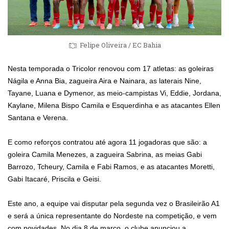
Felipe Oliveira / EC Bahia
Nesta temporada o Tricolor renovou com 17 atletas: as goleiras
Nágila e Anna Bia, zagueira Aira e Nainara, as laterais Nine,
Tayane, Luana e Dymenor, as meio-campistas Vi, Eddie, Jordana,
Kaylane, Milena Bispo Camila e Esquerdinha e as atacantes Ellen
Santana e Verena.
E como reforços contratou até agora 11 jogadoras que são: a
goleira Camila Menezes, a zagueira Sabrina, as meias Gabi
Barrozo, Tcheury, Camila e Fabi Ramos, e as atacantes Moretti,
Gabi Itacaré, Priscila e Geisi.
Este ano, a equipe vai disputar pela segunda vez o Brasileirão A1
e será a única representante do Nordeste na competição, e vem
com novidades. No dia 8 de março, o clube anunciou a