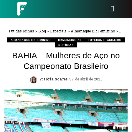
Fut das Minas
>
Blog
>
Especiais
>
Almanaque BR Feminino
>
BAHIA 
ALMANAQUE BR FEMININO
BRASILEIRO A1
FUTEBOL BRASILEIRO
NOTÍCIAS
BAHIA – Mulheres de Aço no
Campeonato Brasileiro
Vitória Soares
7 de abril de 2021
Posted
by