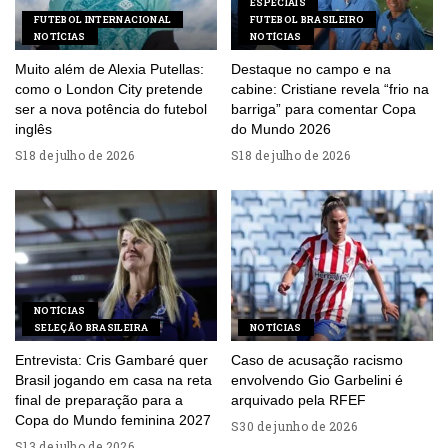
ESPECIAIS
FUTEBOL INTERNACIONAL
FUTEBOL BRASILEIRO
NOTÍCIAS
NOTÍCIAS
Muito além de Alexia Putellas:
Destaque no campo e na
como o London City pretende
cabine: Cristiane revela “frio na
ser a nova potência do futebol
barriga” para comentar Copa
inglês
do Mundo 2026
18 de julho de 2026
18 de julho de 2026
NOTÍCIAS
SELEÇÃO BRASILEIRA
NOTÍCIAS
Entrevista: Cris Gambaré quer
Caso de acusação racismo
Brasil jogando em casa na reta
envolvendo Gio Garbelini é
final de preparação para a
arquivado pela RFEF
Copa do Mundo feminina 2027
30 de junho de 2026
13 de julho de 2026