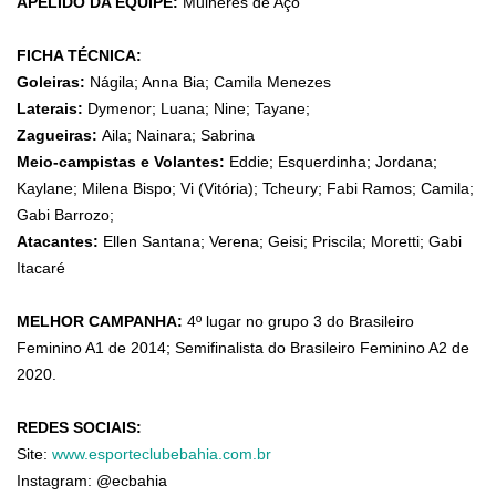
APELIDO DA EQUIPE:
Mulheres de Aço
FICHA TÉCNICA:
Goleiras:
Nágila; Anna Bia; Camila Menezes
Laterais:
Dymenor; Luana; Nine; Tayane;
Zagueiras:
Aila; Nainara; Sabrina
Meio-campistas e Volantes:
Eddie; Esquerdinha; Jordana;
Kaylane; Milena Bispo; Vi (Vitória); Tcheury; Fabi Ramos; Camila;
Gabi Barrozo;
Atacantes:
Ellen Santana; Verena; Geisi; Priscila; Moretti; Gabi
Itacaré
MELHOR CAMPANHA:
4º lugar no grupo 3 do Brasileiro
Feminino A1 de 2014; Semifinalista do Brasileiro Feminino A2 de
2020.
REDES SOCIAIS:
Site:
www.esporteclubebahia.com.br
Instagram: @ecbahia