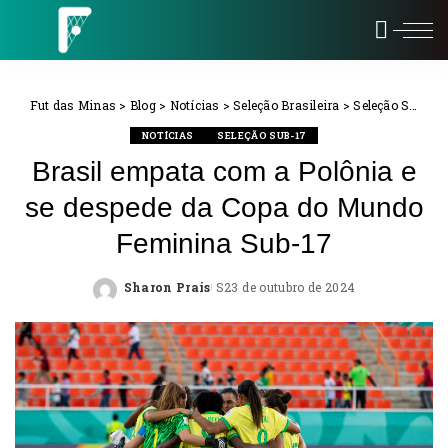
Fut das Minas
>
Blog
>
Notícias
>
Seleção Brasileira
>
Seleção Sub-17
NOTÍCIAS
SELEÇÃO SUB-17
Brasil empata com a Polônia e
se despede da Copa do Mundo
Feminina Sub-17
Sharon Prais
23 de outubro de 2024
Posted
by