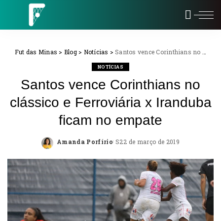
Fut das Minas
>
Blog
>
Notícias
>
Santos vence Corinthians no clássico e Ferroviária x Iranduba ficam no empate
NOTÍCIAS
Santos vence Corinthians no
clássico e Ferroviária x Iranduba
ficam no empate
Amanda Porfírio
22 de março de 2019
Posted
by