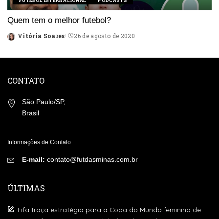
FUTEBOL INTERNACIONAL
PODCASTS
Quem tem o melhor futebol?
Vitória Soares
26 de agosto de 2020
Posted
by
CONTATO
São Paulo/SP,
Brasil
Informações de Contato
E-mail:
contato@futdasminas.com.br
ÚLTIMAS
Fifa traça estratégia para a Copa do Mundo feminina de