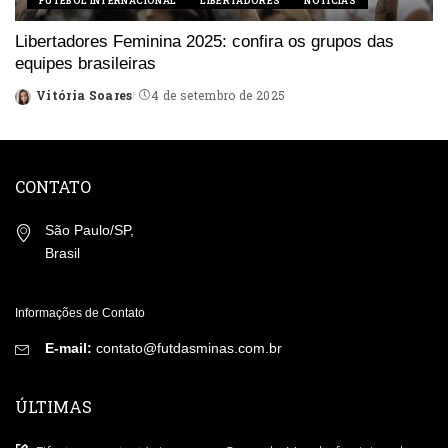
FUTEBOL INTERNACIONAL
LIBERTADORES
NOTÍCIAS
Libertadores Feminina 2025: confira os grupos das
equipes brasileiras
Vitória Soares
4 de setembro de 2025
Posted
by
CONTATO
São Paulo/SP,
Brasil
Informações de Contato
E-mail:
contato@futdasminas.com.br
ÚLTIMAS