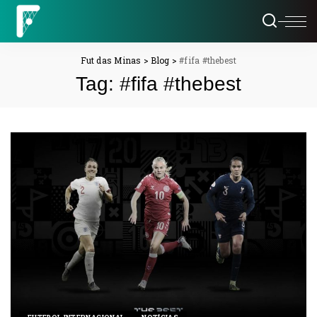
Fut das Minas
>
Blog
>
#fifa #thebest
Tag:
#fifa #thebest