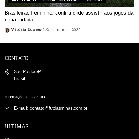
BRASILEIRO A1
FUTEBOL BRASILEIRO
NOTÍCIAS
Brasileirão Feminino: confira onde assistir aos jogos da
nona rodada
Vitória Soares
2 de maio de 2025
Posted
by
CONTATO
São Paulo/SP,
Brasil
Informações de Contato
E-mail:
contato@futdasminas.com.br
ÚLTIMAS