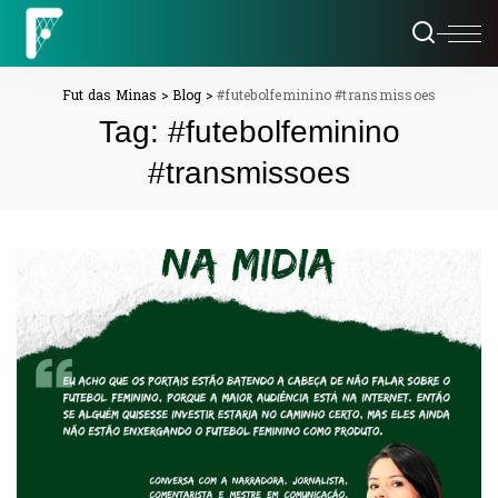
Fut das Minas
>
Blog
>
#futebolfeminino #transmissoes
Tag:
#futebolfeminino
#transmissoes