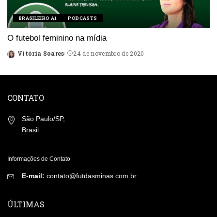
BRASILEIRO A1
PODCASTS
O futebol feminino na mídia
Vitória Soares
24 de novembro de 2020
Posted
by
CONTATO
São Paulo/SP,
Brasil
Informações de Contato
E-mail:
contato@futdasminas.com.br
ÚLTIMAS