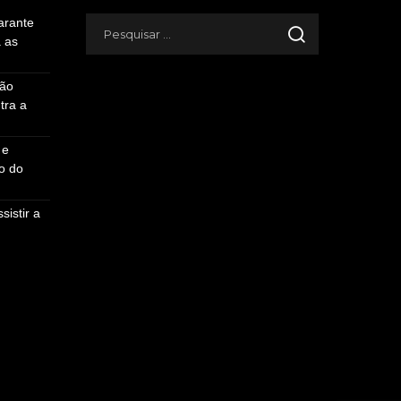
arante
a as
ção
tra a
 e
o do
sistir a