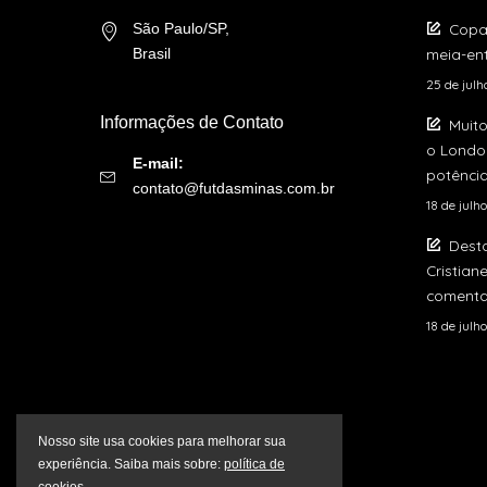
Copa
São Paulo/SP,
meia-ent
Brasil
25 de jul
Informações de Contato
Muito
o London
E-mail:
potência
contato@futdasminas.com.br
18 de julh
Dest
Cristian
comenta
18 de julh
Nosso site usa cookies para melhorar sua
experiência. Saiba mais sobre:
política de