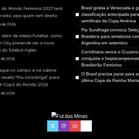
Brasil goleia a Venezuela e g
 do Mundo Feminina 2027 terá
classificação antecipada par
rada; veja quem tem direito
semifinais da Copa América
ho de 2026
Pia Sundhage convoca Sele
 além de Alexia Putellas: como
Brasileira para amistosos con
 City pretende ser a nova
Argentina em setembro
 do futebol inglês
Corinthians vence o Cruzeiro
conquista o heptacampeonat
o de 2026
Brasileirão Feminino
aque no campo e na cabine:
O Brasil precisa parar para as
e revela “frio na barriga” para
última Copa da Rainha Marta
r Copa do Mundo 2026
o de 2026