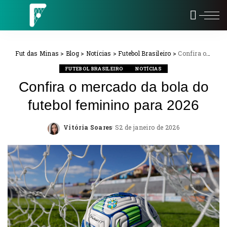
Fut das Minas
>
Blog
>
Notícias
>
Futebol Brasileiro
>
Confira o mercado da bola do futebol feminino para 2026
FUTEBOL BRASILEIRO
NOTÍCIAS
Confira o mercado da bola do
futebol feminino para 2026
Vitória Soares
2 de janeiro de 2026
Posted
by