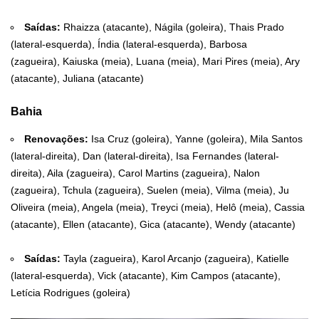
Saídas:
Rhaizza (atacante), Nágila (goleira), Thais Prado
(lateral-esquerda), Índia (lateral-esquerda), Barbosa
(zagueira), Kaiuska (meia), Luana (meia), Mari Pires (meia), Ary
(atacante), Juliana (atacante)
Bahia
Renovações:
Isa Cruz (goleira), Yanne (goleira), Mila Santos
(lateral-direita), Dan (lateral-direita), Isa Fernandes (lateral-
direita), Aila (zagueira), Carol Martins (zagueira), Nalon
(zagueira), Tchula (zagueira), Suelen (meia), Vilma (meia), Ju
Oliveira (meia), Angela (meia), Treyci (meia), Helô (meia), Cassia
(atacante), Ellen (atacante), Gica (atacante), Wendy (atacante)
Saídas:
Tayla (zagueira), Karol Arcanjo (zagueira), Katielle
(lateral-esquerda), Vick (atacante), Kim Campos (atacante),
Letícia Rodrigues (goleira)