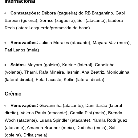
Internacional
Contratações:
Débora (zagueira) do RB Bragantino, Gabi
Barbieri (goleira), Sorriso (zagueira), Soll (atacante), Isadora
Rech (lateral-esquerda/promovida da base)
Renovações:
Julieta Morales (atacante), Mayara Vaz (meia),
Pati Lanos (meia)
Saídas:
Mayara (goleira), Katrine (lateral), Capelinha
(volante), Thaíni, Rafa Mineira, Iasmin, Ana Beatriz, Moniquinha
(lateral-direita), Fefa Lacoste, Ketlin (lateral-direita)
Grêmio
Renovações:
Giovaninha (atacante), Dani Barão (lateral-
direita), Valeria Paula (atacante), Camila Pini (meia), Brenda
Woch (atacante), Luana Spindler (atacante), Yamila Rodríguez
(atacante), Amanda Brunner (meia), Dudinha (meia), Sol
(goleira), Drika (meia)