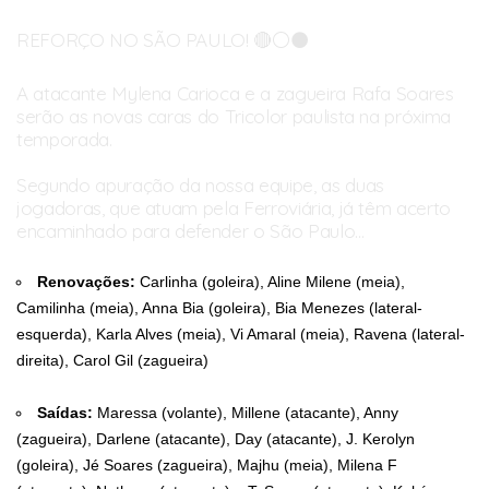
REFORÇO NO SÃO PAULO! 🔴⚪️⚫️
A atacante Mylena Carioca e a zagueira Rafa Soares
serão as novas caras do Tricolor paulista na próxima
temporada.
Segundo apuração da nossa equipe, as duas
jogadoras, que atuam pela Ferroviária, já têm acerto
encaminhado para defender o São Paulo…
pic.twitter.com/oyTpP5Vcnv
Renovações:
Carlinha (goleira), Aline Milene (meia),
— Fut das Minas (@futdasminass)
November 26, 2025
Camilinha (meia), Anna Bia (goleira), Bia Menezes (lateral-
esquerda), Karla Alves (meia), Vi Amaral (meia), Ravena (lateral-
direita), Carol Gil (zagueira)
Saídas:
Maressa (volante), Millene (atacante), Anny
(zagueira), Darlene (atacante), Day (atacante), J. Kerolyn
(goleira), Jé Soares (zagueira), Majhu (meia), Milena F