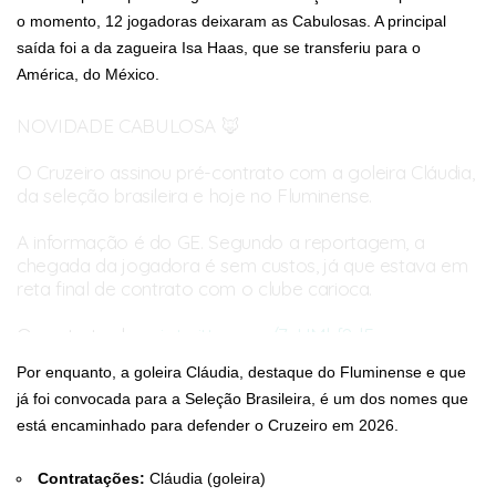
o momento, 12 jogadoras deixaram as Cabulosas. A principal
saída foi a da zagueira Isa Haas, que se transferiu para o
América, do México.
NOVIDADE CABULOSA 🦊
O Cruzeiro assinou pré-contrato com a goleira Cláudia,
da seleção brasileira e hoje no Fluminense.
A informação é do GE. Segundo a reportagem, a
chegada da jogadora é sem custos, já que estava em
reta final de contrato com o clube carioca.
O contrato de…
pic.twitter.com/7xHMhf2d5n
— Fut das Minas (@futdasminass)
October 29, 2025
Por enquanto, a goleira Cláudia, destaque do Fluminense e que
já foi convocada para a Seleção Brasileira, é um dos nomes que
está encaminhado para defender o Cruzeiro em 2026.
Contratações:
Cláudia (goleira)