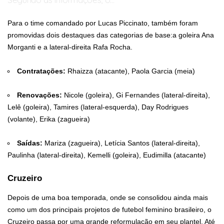
pic.twitter.com/WX7kHW1MBk
Para o time comandado por Lucas Piccinato, também foram
— Fut das Minas (@futdasminass)
December 30, 2025
promovidas dois destaques das categorias de base:a goleira Ana
Morganti e a lateral-direita Rafa Rocha.
Contratações:
Rhaizza (atacante), Paola Garcia (meia)
Renovações:
Nicole (goleira), Gi Fernandes (lateral-direita),
Lelê (goleira), Tamires (lateral-esquerda), Day Rodrigues
(volante), Erika (zagueira)
Saídas:
Mariza (zagueira), Letícia Santos (lateral-direita),
Paulinha (lateral-direita), Kemelli (goleira), Eudimilla (atacante)
Cruzeiro
Depois de uma boa temporada, onde se consolidou ainda mais
como um dos principais projetos de futebol feminino brasileiro, o
Cruzeiro passa por uma grande reformulação em seu plantel. Até