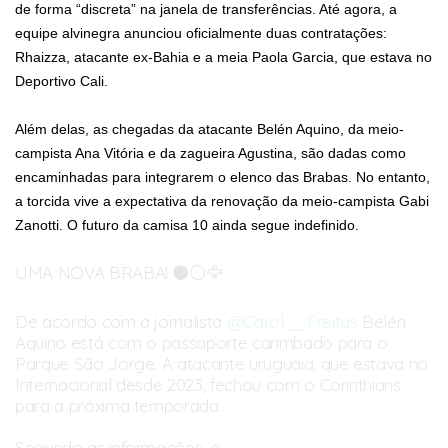
de forma “discreta” na janela de transferências. Até agora, a
equipe alvinegra anunciou oficialmente duas contratações:
Rhaizza, atacante ex-Bahia e a meia Paola Garcia, que estava no
Deportivo Cali.
Além delas, as chegadas da atacante Belén Aquino, da meio-
campista Ana Vitória e da zagueira Agustina, são dadas como
encaminhadas para integrarem o elenco das Brabas. No entanto,
a torcida vive a expectativa da renovação da meio-campista Gabi
Zanotti. O futuro da camisa 10 ainda segue indefinido.
UMA NOVA BRABA! ⚫️⚪️🦅
De acordo com a jornalista
@Carol__Freitas
Belén
Aquino está com o passaporte carimbado para o
Parque São Jorge. A atacante uruguaia, que estava no
Internacional desde 2023, fechou com o Corinthians
para a próxima temporada.
Segundo as informações, o…