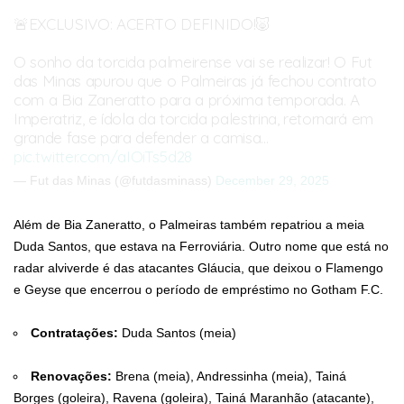
🚨EXCLUSIVO: ACERTO DEFINIDO!🐷
O sonho da torcida palmeirense vai se realizar! O Fut
das Minas apurou que o Palmeiras já fechou contrato
com a Bia Zaneratto para a próxima temporada. A
Imperatriz, e ídola da torcida palestrina, retornará em
grande fase para defender a camisa…
pic.twitter.com/aIOiTs5d28
— Fut das Minas (@futdasminass)
December 29, 2025
Além de Bia Zaneratto, o Palmeiras também repatriou a meia
Duda Santos, que estava na Ferroviária. Outro nome que está no
radar alviverde é das atacantes Gláucia, que deixou o Flamengo
e Geyse que encerrou o período de empréstimo no Gotham F.C.
Contratações:
Duda Santos (meia)
Renovações:
Brena (meia), Andressinha (meia), Tainá
Borges (goleira), Ravena (goleira), Tainá Maranhão (atacante),