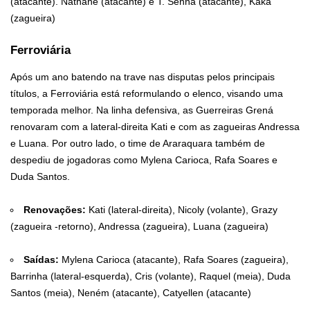
(atacante). Nathane (atacante) e T. Senna (atacante), Kaká
(zagueira)
Ferroviária
Após um ano batendo na trave nas disputas pelos principais
títulos, a Ferroviária está reformulando o elenco, visando uma
temporada melhor. Na linha defensiva, as Guerreiras Grená
renovaram com a lateral-direita Kati e com as zagueiras Andressa
e Luana. Por outro lado, o time de Araraquara também de
despediu de jogadoras como Mylena Carioca, Rafa Soares e
Duda Santos.
Renovações:
Kati (lateral-direita), Nicoly (volante), Grazy
(zagueira -retorno), Andressa (zagueira), Luana (zagueira)
Saídas:
Mylena Carioca (atacante), Rafa Soares (zagueira),
Barrinha (lateral-esquerda), Cris (volante), Raquel (meia), Duda
Santos (meia), Neném (atacante), Catyellen (atacante)