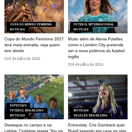
COPA DO MUNDO FEMININA
FUTEBOL INTERNACIONAL
NOTÍCIAS
NOTÍCIAS
Copa do Mundo Feminina 2027
Muito além de Alexia Putellas:
terá meia-entrada; veja quem
como o London City pretende
tem direito
ser a nova potência do futebol
inglês
25 de julho de 2026
18 de julho de 2026
ESPECIAIS
FUTEBOL BRASILEIRO
NOTÍCIAS
NOTÍCIAS
SELEÇÃO BRASILEIRA
Destaque no campo e na
Entrevista: Cris Gambaré quer
cabine: Cristiane revela “frio na
Brasil jogando em casa na reta