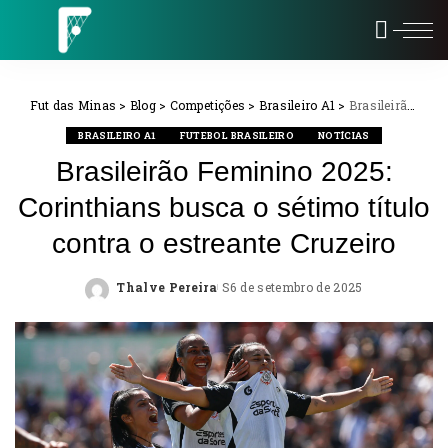
Fut das Minas
>
Blog
>
Competições
>
Brasileiro A1
>
Brasileirão Feminino 2025: Corinthians busca o sétimo título contra o estreante Cruzeiro
BRASILEIRO A1
FUTEBOL BRASILEIRO
NOTÍCIAS
Brasileirão Feminino 2025:
Corinthians busca o sétimo título
contra o estreante Cruzeiro
Thalve Pereira
6 de setembro de 2025
Posted
by