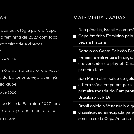
AS
MAIS VISUALIZADAS
Nos pênaltis, Brasil é campe
traça estratégia para a Copa
Copa América Feminina pela
o feminina de 2027 com foco
vez na história
ntabilidade e direitos
s
Sorteio da Copa: Seleção Bra
Feminina enfrentará França,
to de 2026
e o vencedor do play-off C n
primeira fase
in é a quinta brasileira a vestir
a do Barcelona; veja quem já
São Paulo abre saldo de gol
lo clube
e Ferroviária empatam parti
primeira rodada do Campeon
to de 2026
Brasileiro sub-16
 do Mundo Feminina 2027 terá
Brasil goleia a Venezuela e g
rada; veja quem tem direito
classificação antecipada par
semifinais da Copa América
ho de 2026