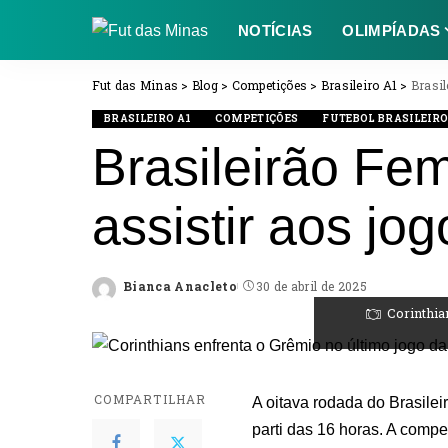
NOTÍCIAS
OLIMPÍADAS
Fut das Minas
>
Blog
>
Competições
>
Brasileiro A1
>
Brasil
BRASILEIRO A1
COMPETIÇÕES
FUTEBOL BRASILEIR
Brasileirão Fe
assistir aos jo
Bianca Anacleto
30 de abril de 2025
Posted
Corinthia
by
COMPARTILHAR
A oitava rodada do Brasilei
parti das 16 horas. A compe