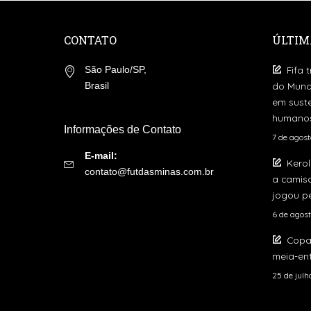
CONTATO
ÚLTIM
Fifa 
São Paulo/SP,
do Mund
Brasil
em suste
humano
Informações de Contato
7 de agos
E-mail:
Kerol
contato@futdasminas.com.br
a camis
jogou pe
6 de agos
Copa
meia-ent
25 de jul