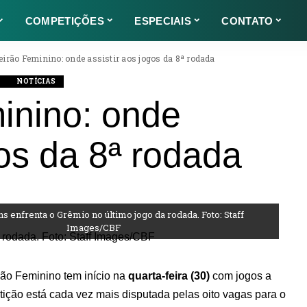
COMPETIÇÕES
ESPECIAIS
CONTATO
eirão Feminino: onde assistir aos jogos da 8ª rodada
O
NOTÍCIAS
minino: onde
gos da 8ª rodada
ns enfrenta o Grêmio no último jogo da rodada. Foto: Staff
Images/CBF
rão Feminino tem início na
quarta-feira (30)
com jogos a
tição está cada vez mais disputada pelas oito vagas para o