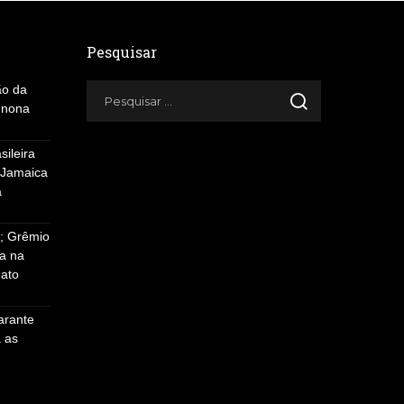
Pesquisar
ão da
 nona
sileira
 Jamaica
a
s; Grêmio
da na
ato
arante
a as