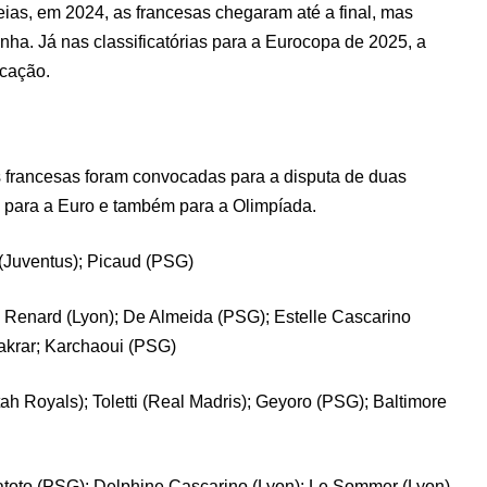
as, em 2024, as francesas chegaram até a final, mas
ha. Já nas classificatórias para a Eurocopa de 2025, a
icação.
as francesas foram convocadas para a disputa de duas
as para a Euro e também para a Olimpíada.
Juventus); Picaud (PSG)
 Renard (Lyon); De Almeida (PSG); Estelle Cascarino
Lakrar; Karchaoui (PSG)
ah Royals); Toletti (Real Madris); Geyoro (PSG); Baltimore
Katoto (PSG); Delphine Cascarino (Lyon); Le Sommer (Lyon)