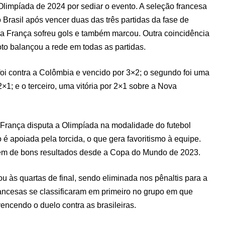
Olimpíada de 2024 por sediar o evento. A seleção francesa
 Brasil após vencer duas das três partidas da fase de
 a França sofreu gols e também marcou. Outra coincidência
to balançou a rede em todas as partidas.
foi contra a Colômbia e vencido por 3×2; o segundo foi uma
×1; e o terceiro, uma vitória por 2×1 sobre a Nova
a França disputa a Olimpíada na modalidade do futebol
o é apoiada pela torcida, o que gera favoritismo à equipe.
vêm de bons resultados desde a Copa do Mundo de 2023.
 às quartas de final, sendo eliminada nos pênaltis para a
rancesas se classificaram em primeiro no grupo em que
vencendo o duelo contra as brasileiras.