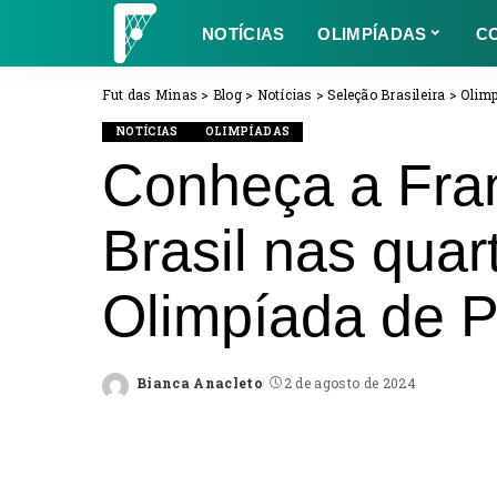
NOTÍCIAS
OLIMPÍADAS
C
Fut das Minas
>
Blog
>
Notícias
>
Seleção Brasileira
>
Olim
NOTÍCIAS
OLIMPÍADAS
Conheça a Fran
Brasil nas quar
Olimpíada de P
Bianca Anacleto
2 de agosto de 2024
Posted
by