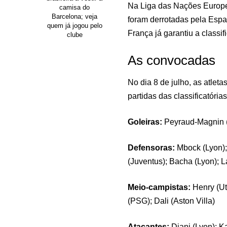
Na Liga das Nações Europei
camisa do
Barcelona; veja
foram derrotadas pela Espan
quem já jogou pelo
França já garantiu a classif
clube
As convocadas
No dia 8 de julho, as atlet
partidas das classificatóri
Goleiras:
Peyraud-Magnin (
Defensoras:
Mbock (Lyon);
(Juventus); Bacha (Lyon); 
Meio-campistas:
Henry (Ut
(PSG); Dali (Aston Villa)
Atacantes:
Diani (Lyon); 