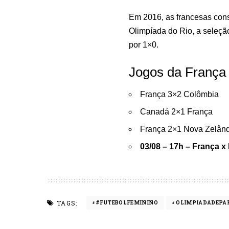
Em 2016, as francesas cons
Olimpíada do Rio, a seleçã
por 1×0.
Jogos da França 
França 3×2 Colômbia
Canadá 2×1 França
França 2×1 Nova Zelân
03/08 – 17h – França x
TAGS:
#FUTEBOLFEMININO
OLIMPIADADEPA