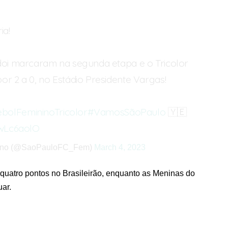
ia!
odoi marcaram na segunda etapa e o Tricolor
or 2 a 0, no Estádio Presidente Vargas!
bolFemininoTricolor
#VamosSãoPaulo
🇾🇪
owLc6aolO
nino (@SaoPauloFC_Fem)
March 4, 2023
 quatro pontos no Brasileirão, enquanto as Meninas do
ar.