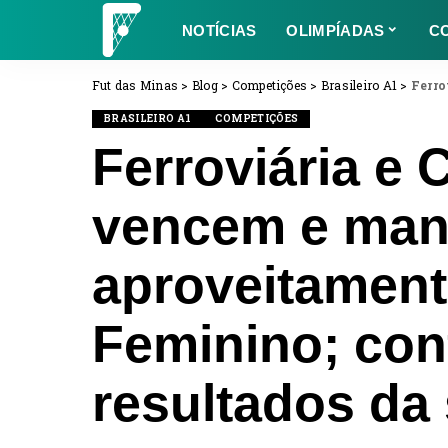
NOTÍCIAS
OLIMPÍADAS
C
Fut das Minas
>
Blog
>
Competições
>
Brasileiro A1
>
Ferroviári
BRASILEIRO A1
COMPETIÇÕES
Ferroviária e 
vencem e man
aproveitament
Feminino; con
resultados d