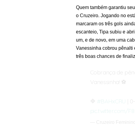
Quem também garantiu seu pr
o Cruzeiro. Jogando no est
marcaram os três gols aind
escanteio, Tipa subiu e abr
um, e de novo, em uma cab
Vanessinha cobrou pênalti 
três boas chances de finali
Cobrança de pênal
Vanessinha! ⚽
🔷
#BAHxCRU
| 0-
pic.twitter.com/
— Cruzeiro Feminin