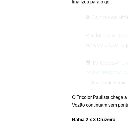
finalizou para o gol.
⚽️ Os gols da vitór
Pardal e Ariel G
venceu o Ceará, p
🎥 TV Globo
#Fute
pic.twitter.com/I
— São Paulo Femi
O Tricolor Paulista chega a
Vozão continuam sem pontu
Bahia 2 x 3 Cruzeiro