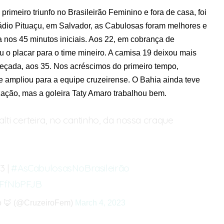
imeiro triunfo no Brasileirão Feminino e fora de casa, foi
ádio Pituaçu, em Salvador, as Cabulosas foram melhores e
a nos 45 minutos iniciais. Aos 22, em cobrança de
iu o placar para o time mineiro. A camisa 19 deixou mais
eçada, aos 35. Nos acréscimos do primeiro tempo,
e ampliou para a equipe cruzeirense. O Bahia ainda teve
zação, mas a goleira Taty Amaro trabalhou bem.
ti certeira, no cantinho, da nossa craque
3 |
#AsCabulosasNoBrasileirão
F8FfNbPFJB
o 🦊 (@CruzeiroFem)
March 4, 2023