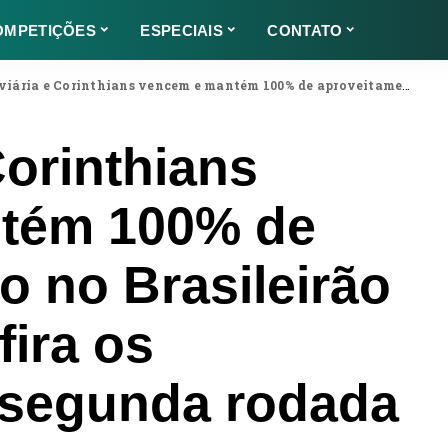
OMPETIÇÕES
ESPECIAIS
CONTATO
a e Corinthians vencem e mantém 100% de aproveitamento no Brasileirão Feminino; confira os resultados da segunda rodada
Corinthians
tém 100% de
o no Brasileirão
fira os
a segunda rodada