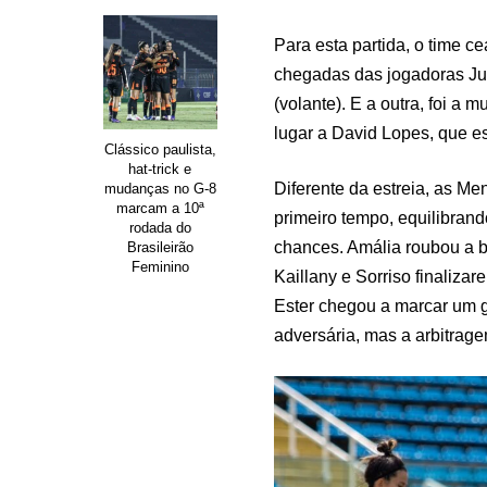
Para esta partida, o time 
chegadas das jogadoras Ju O
(volante). E a outra, foi a
lugar a David Lopes, que e
Clássico paulista,
hat-trick e
Diferente da estreia, as 
mudanças no G-8
marcam a 10ª
primeiro tempo, equilibran
rodada do
chances. Amália roubou a bo
Brasileirão
Feminino
Kaillany e Sorriso finaliza
Ester chegou a marcar um go
adversária, mas a arbitrag