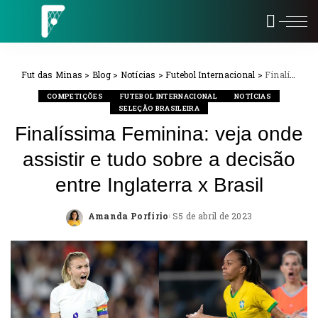
Fut das Minas
>
Blog
>
Notícias
>
Futebol Internacional
>
Finalíssima Feminina: veja onde assistir e tudo sobre a decisão entre Inglaterra x Brasil
COMPETIÇÕES
FUTEBOL INTERNACIONAL
NOTÍCIAS
SELEÇÃO BRASILEIRA
Finalíssima Feminina: veja onde
assistir e tudo sobre a decisão
entre Inglaterra x Brasil
Amanda Porfírio
5 de abril de 2023
Posted
by