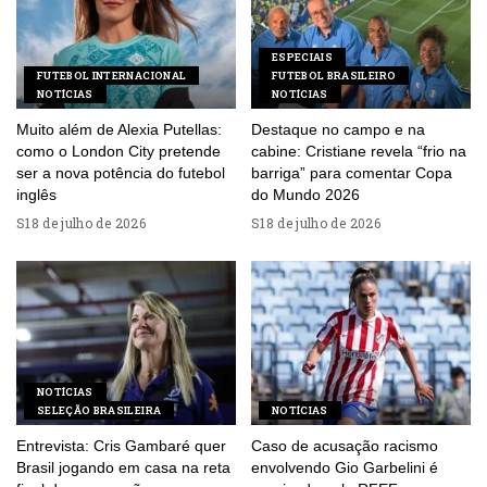
ESPECIAIS
FUTEBOL INTERNACIONAL
FUTEBOL BRASILEIRO
NOTÍCIAS
NOTÍCIAS
Muito além de Alexia Putellas:
Destaque no campo e na
como o London City pretende
cabine: Cristiane revela “frio na
ser a nova potência do futebol
barriga” para comentar Copa
inglês
do Mundo 2026
18 de julho de 2026
18 de julho de 2026
NOTÍCIAS
SELEÇÃO BRASILEIRA
NOTÍCIAS
Entrevista: Cris Gambaré quer
Caso de acusação racismo
Brasil jogando em casa na reta
envolvendo Gio Garbelini é