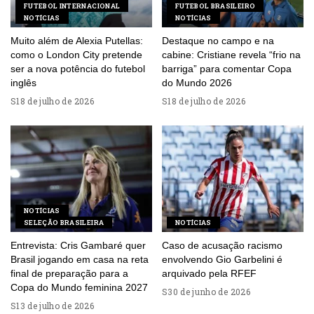
FUTEBOL INTERNACIONAL
FUTEBOL BRASILEIRO
NOTÍCIAS
NOTÍCIAS
Muito além de Alexia Putellas:
Destaque no campo e na
como o London City pretende
cabine: Cristiane revela “frio na
ser a nova potência do futebol
barriga” para comentar Copa
inglês
do Mundo 2026
18 de julho de 2026
18 de julho de 2026
NOTÍCIAS
SELEÇÃO BRASILEIRA
NOTÍCIAS
Entrevista: Cris Gambaré quer
Caso de acusação racismo
Brasil jogando em casa na reta
envolvendo Gio Garbelini é
final de preparação para a
arquivado pela RFEF
Copa do Mundo feminina 2027
30 de junho de 2026
13 de julho de 2026