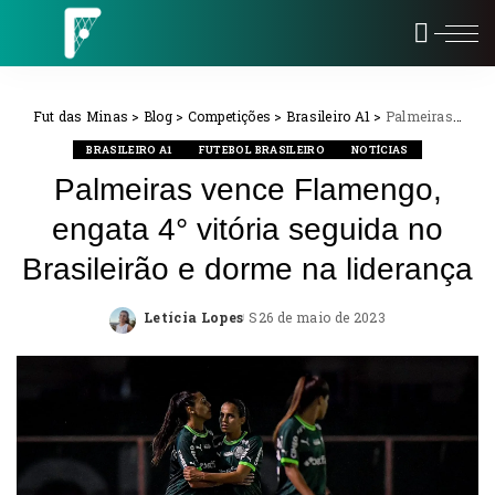
Fut das Minas
>
Blog
>
Competições
>
Brasileiro A1
>
Palmeiras vence Flamengo, engata 4° vitória seguida no Brasileirão e dorme na liderança
BRASILEIRO A1
FUTEBOL BRASILEIRO
NOTÍCIAS
Palmeiras vence Flamengo,
engata 4° vitória seguida no
Brasileirão e dorme na liderança
Letícia Lopes
26 de maio de 2023
Posted
by