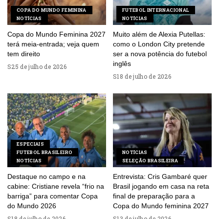
COPA DO MUNDO FEMININA
FUTEBOL INTERNACIONAL
NOTÍCIAS
NOTÍCIAS
Copa do Mundo Feminina 2027
Muito além de Alexia Putellas:
terá meia-entrada; veja quem
como o London City pretende
tem direito
ser a nova potência do futebol
inglês
25 de julho de 2026
18 de julho de 2026
ESPECIAIS
FUTEBOL BRASILEIRO
NOTÍCIAS
NOTÍCIAS
SELEÇÃO BRASILEIRA
Destaque no campo e na
Entrevista: Cris Gambaré quer
cabine: Cristiane revela “frio na
Brasil jogando em casa na reta
barriga” para comentar Copa
final de preparação para a
do Mundo 2026
Copa do Mundo feminina 2027
18 de julho de 2026
13 de julho de 2026