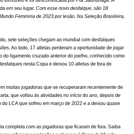
no tornozelo e foi desconvocada por Pia Saundhage. A
ada em seu lugar. Com esse novo desfalque, são 18
Mundo Feminina de 2023 por lesão. Na Seleção Brasileira,
ndo, sete seleções chegam ao mundial com desfalques
sões. Ao todo, 17 atletas perderam a oportunidade de jogar
 do ligamento cruzado anterior do joelho, conhecido como
esfalques nesta Copa e deixou 10 atletas de fora do
tem muitas jogadoras que se recuperaram recentemente de
rta, que voltou às atividades no início do ano, depois de
o do LCA que sofreu em março de 2022 e a deixou quase
sta completa com as jogadoras que ficaram de fora. Saiba