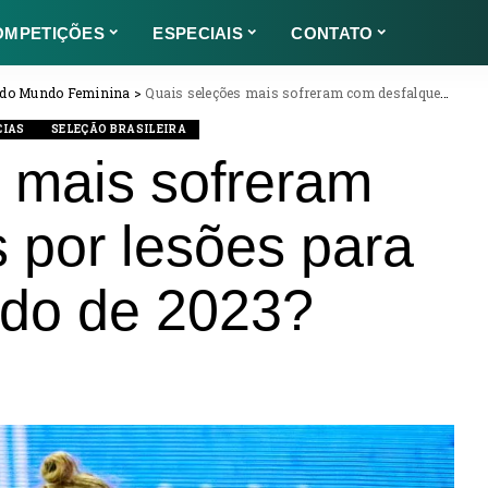
OMPETIÇÕES
ESPECIAIS
CONTATO
 do Mundo Feminina
>
Quais seleções mais sofreram com desfalques por lesões para a Copa do Mundo de 2023?
CIAS
SELEÇÃO BRASILEIRA
 mais sofreram
 por lesões para
do de 2023?