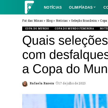
NOTÍCIAS
OLIMPÍADAS
C
Fut das Minas
>
Blog
>
Notícias
>
Seleção Brasileira
>
Copa
COPA DO MUNDO
COPA DO MUNDO FEMININA
NOTÍ
Quais seleções
com desfalques
a Copa do Mun
Rafaela Rasera
17 de julho de 2023
Posted
by