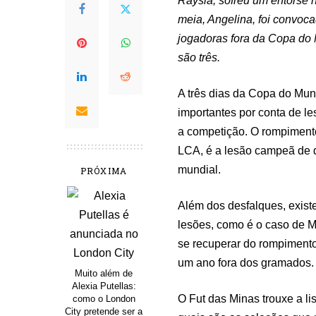
Raysla, sofreu um entorse 
meia, Angelina, foi convoc
jogadoras fora da Copa do 
são três.
A três dias da Copa do Mu
importantes por conta de le
a competição. O rompimento
LCA, é a lesão campeã de d
mundial.
PRÓXIMA
Além dos desfalques, exis
lesões, como é o caso de Ma
se recuperar do rompiment
um ano fora dos gramados.
Muito além de
Alexia Putellas:
O Fut das Minas trouxe a li
como o London
City pretende ser a