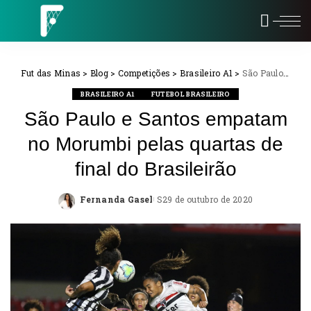
Fut das Minas
>
Blog
>
Competições
>
Brasileiro A1
>
São Paulo e Santos empatam no Morumbi pelas quartas de final do Brasileirão
BRASILEIRO A1
FUTEBOL BRASILEIRO
São Paulo e Santos empatam
no Morumbi pelas quartas de
final do Brasileirão
Fernanda Gasel
29 de outubro de 2020
Posted
by