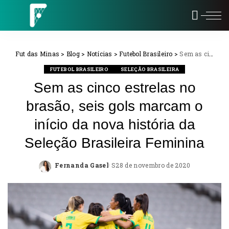
Fut das Minas
>
Blog
>
Notícias
>
Futebol Brasileiro
>
Sem as cinco estrelas no brasão, seis gols marcam o início da nova história da Seleção Brasileira Feminina
FUTEBOL BRASILEIRO
SELEÇÃO BRASILEIRA
Sem as cinco estrelas no
brasão, seis gols marcam o
início da nova história da
Seleção Brasileira Feminina
Fernanda Gasel
28 de novembro de 2020
Posted
by